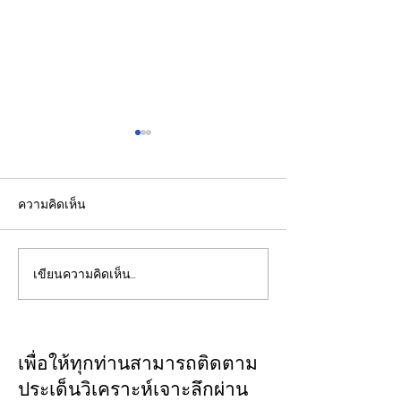
ความคิดเห็น
เขียนความคิดเห็น…
รองปลัดกระทรวงพลังงาน
EGCO Group ต
นำคณะผู้แทนไทยผลักดัน
ความเชื่อมั่นจา
ความร่วมมือด้านพลังงาน
เงิน รักษาอันดับ
ในเวทีประชุมหารือเชิง
“AA / Stable” 3
เพื่อให้ทุกท่านสามารถติดตาม
นโยบายด้านพลังงานไทย -
เนื่อง
ประเด็นวิเคราะห์เจาะลึกผ่าน