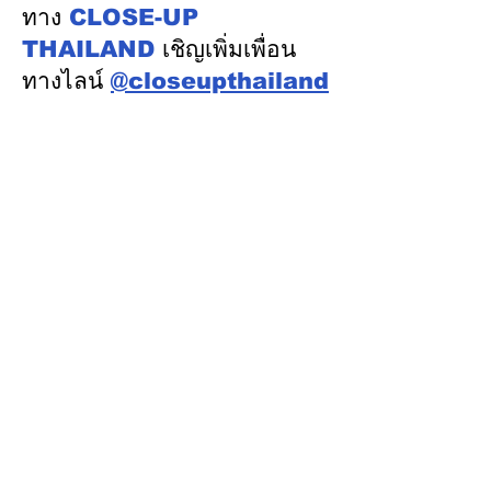
ออสเตรเลีย ครั้งที่ 2 ณ
ทาง
CLOSE-UP
เมืองแคนเบอร์รา เครือรัฐ
THAILAND
เชิญเพิ่มเพื่อน
ออสเตรเลีย
ทางไลน์
@closeupthailand
หมวดข่าว
ข่าวเด่น
เศรษฐกิจ
การเมือง
สังคม
ต่างประเทศ
ศิลปวัฒนธรรม-การศึกษา
พลังงาน สิ่งแวดล้อม
อสังหาริมทรัพย์
คมนาคม ขนส่ง