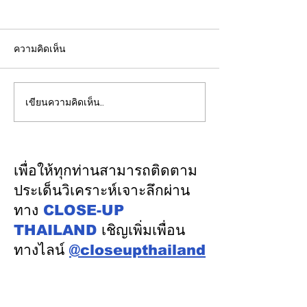
ความคิดเห็น
เขียนความคิดเห็น…
รัฐบาลชูกรอบคัด Data
EGCO Group ต
Center 4 มิติ ดันลงทุน
ความเชื่อมั่นจา
7.5 แสนล้านบาท สร้าง
เงิน รักษาอันดับ
งานทักษะสูง–เชื่อม SMEs
“AA / Stable” 3
เพื่อให้ทุกท่านสามารถติดตาม
ไทย พร้อมดูแลต้นทุนน้ำ–
เนื่อง
ประเด็นวิเคราะห์เจาะลึกผ่าน
ไฟอย่างเป็นธรรม
ทาง
CLOSE-UP
THAILAND
เชิญเพิ่มเพื่อน
ทางไลน์
@closeupthailand