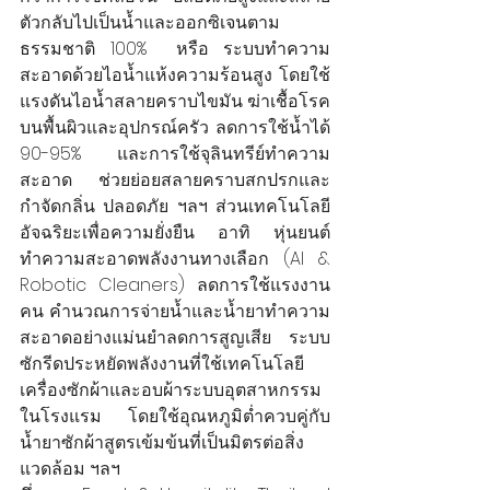
ตัวกลับไปเป็นน้ำและออกซิเจนตาม
ธรรมชาติ 100%  หรือ ระบบทำความ
สะอาดด้วยไอน้ำแห้งความร้อนสูง โดยใช้
แรงดันไอน้ำสลายคราบไขมัน ฆ่าเชื้อโรค
บนพื้นผิวและอุปกรณ์ครัว ลดการใช้น้ำได้ 
90-95%  และการใช้จุลินทรีย์ทำความ
สะอาด ช่วยย่อยสลายคราบสกปรกและ
กำจัดกลิ่น ปลอดภัย ฯลฯ ส่วนเทคโนโลยี
อัจฉริยะเพื่อความยั่งยืน อาทิ หุ่นยนต์
ทำความสะอาดพลังงานทางเลือก (AI & 
Robotic Cleaners) ลดการใช้แรงงาน
คน คำนวณการจ่ายน้ำและน้ำยาทำความ
สะอาดอย่างแม่นยำลดการสูญเสีย ระบบ
ซักรีดประหยัดพลังงานที่ใช้เทคโนโลยี
เครื่องซักผ้าและอบผ้าระบบอุตสาหกรรม
ในโรงแรม โดยใช้อุณหภูมิต่ำควบคู่กับ
น้ำยาซักผ้าสูตรเข้มข้นที่เป็นมิตรต่อสิ่ง
แวดล้อม ฯลฯ