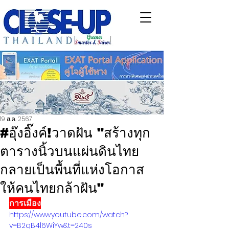
19 ส.ค. 2567
#อุ๊งอิ๊งค์!วาดฝัน "สร้างทุก
ตารางนิ้วบนแผ่นดินไทย
กลายเป็นพื้นที่แห่งโอกาส
ให้คนไทยกล้าฝัน"
การเมือง
https://www.youtube.com/watch?
v=B2qB4l6WiYw&t=240s