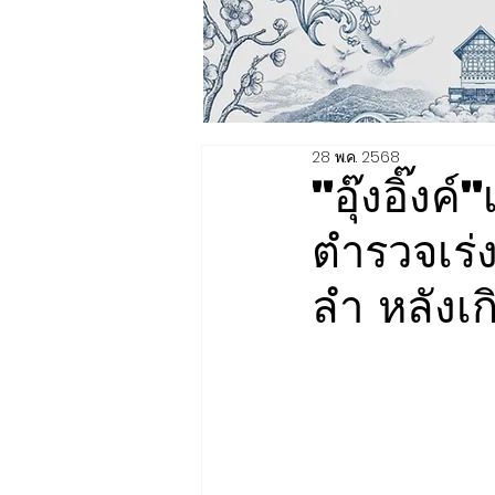
28 พ.ค. 2568
"อุ๊งอิ๊ง
ตำรวจเร
ลำ หลังเก