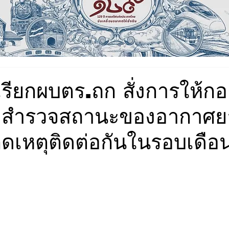
ค์"เรียกผบตร.ถก สั่งการให้ก
่งสำรวจสถานะของอากาศย
ิดเหตุติดต่อกันในรอบเดือ