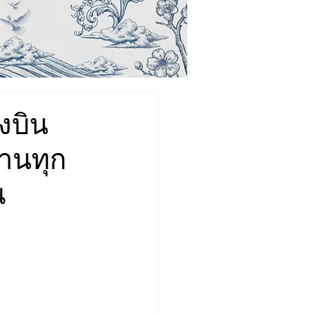
องบิน
านทุก
น