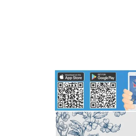
Politics
H-I-T-G
Knowledg
EEC
Eco Industrial Town-S