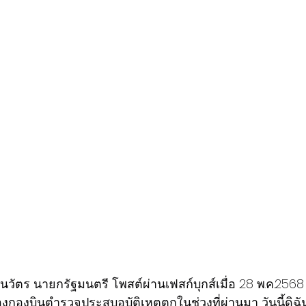
ัตร นายกรัฐมนตรี โพสต์ผ่านเฟสก์บุกส์เมื่อ 28 พ.ค.2568 
งกองบินตำรวจประสบอุบัติเหตุตกในช่วงที่ผ่านมา วันนี้ดิฉันไ