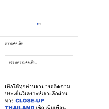
ความคิดเห็น
เขียนความคิดเห็น…
ปลัดมหาดไทยแถลงผล
"พิพัฒน์”ยกทีมลุ
ประชุม กสถ. เคาะมติ
ระบบรางมอสโก จ
รับรองยกเลิกบัญชีเดิม-ขึ้น
VNIIZHT ต่อย
บัญชีสอบท้องถิ่นใหม่ตาม
ไทย - รัสเซีย ดึ
เพื่อให้ทุกท่านสามารถติดตาม
คะแนนจริง
รู้ “ความปลอดภัย
ประเด็นวิเคราะห์เจาะลึกผ่าน
พัฒนาคน” ปูทาง
ทาง
CLOSE-UP
อุตสาหกรรมระบ
THAILAND
เชิญเพิ่มเพื่อน