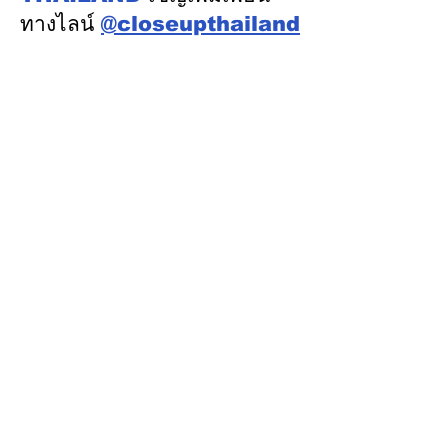
ทางไลน์
@closeupthailand
หมวดข่าว
ข่าวเด่น
เศรษฐกิจ
การเมือง
สังคม
ต่างประเทศ
ศิลปวัฒนธรรม-การศึกษา
พลังงาน สิ่งแวดล้อม
อสังหาริมทรัพย์
คมนาคม ขนส่ง
การค้า อุตสาหกรรม
เกษตร