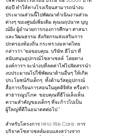
ไฟฟ้าของโรงเรียน ประมาณ 36,000 บาท
ต่อปี ทำให้ทางโรงเรียนสามารถนำงบ
ประมาณส่วนนี้ไปพัฒนาดำเนินงานส่วน
ต่างๆ ของศูนย์เพิ่มเติม คุณนฤปนาท บุญ
ณ์ยิ่ง ผู้อำนวยการกองการศึกษา ศาสนา
และวัฒนธรรม สังกัดกรมส่งเสริมการ
ปกครองท้องถิ่น กระทรวงมหาดไทย 
กล่าวว่า “ขอขอบคุณ 
 บริษัท ฮีโน่ฯ ที่
สนับสนุนอุปกรณ์โซลาเซลล์  โดยทาง
องค์การฯ จะนำงบที่ลดค่าไฟไปจัดสรรนำ
งบประมาณไปใช้พัฒนาด้านอื่นๆ ให้เกิด
ประโยชน์กับเด็กๆ  ทั้งด้านวัสดุอุปกรณ์ 
สื่อการเรียนการสอนในยุคดิจิทัล หรือค่า
สาธารณูปโภค  ขอบคุณที่ฮีโน่เล็งเห็น
ความสำคัญของเด็กๆ ที่จะก้าวไปเป็น
ผู้ใหญ่ที่ดีในอนาคตต่อไป ”
สำหรับโครงการ Hino We Care : 
การ
บริจาคโซลาเซลล์มอบแสงสว่างจาก