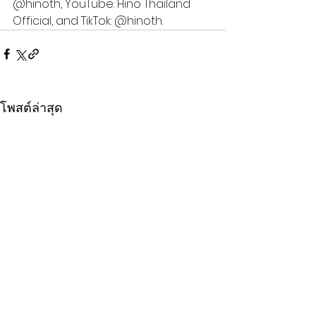
@hinoth, YouTube: Hino Thailand 
Official, and TikTok: @hinoth.
โพสต์ล่าสุด