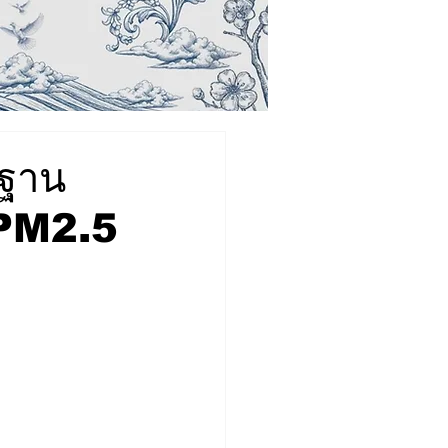
รฐาน
 PM2.5