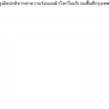
นสูงผิดปกติจากค่าความร้อนบนผิวโลกในบริเวณพื้นที่กรุง