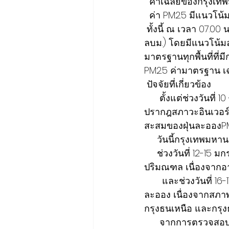
  ค่าเฉลี่ยของกรุงเ
  ค่า PM2.5 มีแนวโน
 ทั้งนี้ ณ เวลา 07.00 น. ตรวจวัดค่าฝุ่นละออง PM2.5 ได้ 12-33 ไมโครกรัมต่อลูกบาศก์เมตร (มคก./
ลบ.ม.) โดยมีแนวโน้มล
มาตรฐานทุกพื้นที่ที่
PM2.5 ค่ามาตรฐาน เฉลี
 ปัจจัยที่เกี่ยวข้อง
      ตั้งแต่ช่วงวันที่ 10 - 16 ม.ค. 66 คาดว่าอัตราการระบายอ่อน ยกเว้นวันที่ 15 ที่ไม่ดี เนื่องจาก
ปรากฎสภาวะอินเวอร์ช
สะสมของฝุ่นละอองPM
     วันนี้กรุงเท
     ช่วงวันที่ 12-15 มกราคม 2566 จะมีแนวโน้มสถานการณ์ที่ดีในพื้นที่กรุงเทพมหานครและ
ปริมณฑล เนื่องจากอา
       และช่วงวันที่ 16-17 มกราคม 2566 พื้นที่กรุงเทพและปริมณฑลควรเฝ้าระวังการสะสมของฝุ่น
ละออง เนื่องจากสภาพอา
กรุงธนเหนือ และกรุง
      จากการตรวจสอบข้อมูลจุดความร้อน (hotspot) ผ่านดาวเทียม จากหน่วยงาน NASA ในวัน