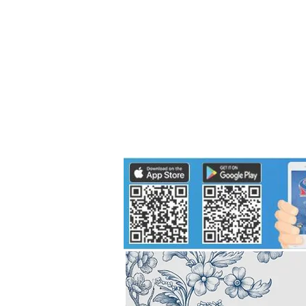
Politics
H-I-T-G
Knowledg
EEC
Eco Industrial Town-S