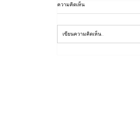
ความคิดเห็น
เขียนความคิดเห็น…
EGCO Group ตอกย้ำความ
เชื่อมั่นจากตลาดการเงิน รักษา
อันดับเครดิต “AA / Stable”
3 ปีต่อเนื่อง