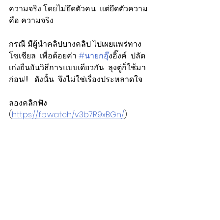
ความจริง โดยไม่ยึดตัวคน  แต่ยึดตัวความ
คือ ความจริง
กรณี มีผู้นำคลิปบางคลิป ไปเผยแพร่ทาง
โซเชียล  เพื่อด้อยค่า 
#นายกอ
ุ๊งอิ๊งค์  ปลัด
เก่งยืนยันวิธีการแบบเดียวกัน  ลุงตู่ก็ใช้มา
ก่อน!!!   ดังนั้น  จึงไม่ใช่เรื่องประหลาดใจ   
ลองคลิกฟัง 
(
https://fb.watch/v3b7R9xBGn/
)