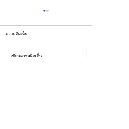
ความคิดเห็น
เขียนความคิดเห็น…
Sunday Analysis::ผลก
"ชัชชาติ"ยืนยัน
ระทบมาตรา 301 ต่อภาค
สำคัญกับการประ
ส่งออกไทย เสี่ยงส่งออก
กทม. มาโดยตลอ
ชะลอช่วงครึ่งปีหลัง
ขาดประชุม ยกเว
เพื่อให้ทุกท่านสามารถติดตาม
ภารกิจสำคัญจริง
ประเด็นวิเคราะห์เจาะลึกผ่าน
ทาง
CLOSE-UP
THAILAND
เชิญเพิ่มเพื่อน
ทางไลน์
@closeupthailand