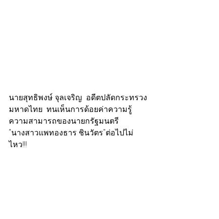
นายสุทธิพงษ์ จุลเจริญ  อดีตปลัดกระทรวง
มหาดไทย  ทนเห็นการด้อยค่าความรู้ 
ความสามารถของนายกรัฐมนตรี 
"นางสาวแพทองธาร ชินวัตร"ต่อไปไม่
ไหว!!!