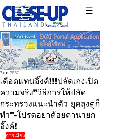
7 ต.ค. 2567
เดือดแทนอิ๊งค์!!!ปลัดเก่งเปิด
ความจริง"วิธีการให้ปลัด
กระทรวงแนะนำตัว ยุคลุงตู่ก็
ทำ"-โปรดอย่าด้อยค่านายก
อิ๊งค์!
การเมือง