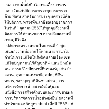
  นอกจากนั้นยังถือโอกาสเลี้ยงอาหาร
กลางวันแก่ปลัดกระทรวงทุกกระทรวง
ด้วย พิเศษ สำหรับการประชุมคราวนี้คือ 
ให้ปลัดกระทรวงที่จะเกษียณอายุราชการ
ในวันที่ 1 ตุลาคม2567ได้พูดคุยถึงงานที่
ต้องการให้ท่านนายกฯ ทราบถึงผลงานที่
ภาคภูมิใจฟัง
  ปลัดกระทรวงมหาดไทย คนที่ 41 พูด
เสนอถึงงานที่อยากให้ท่านนายกฯนำไป
ดำเนินการแก้ไขในสิ่งผิดหลายเรื่อง เช่น 
แก้ไขปัญหาคนไร้สัญชาติ 4 แสน 8 หมื่น
คน , การแก้ไขปัญหาที่ดินของรัฐ เช่น ป่า
สงวน , อุทยานแห่งชาติ , สปก. , ทีดิน
ทหาร, ฯลฯ บุกรุกที่ดินชาวบ้าน , การ
บริหารจัดการน้ำอย่างยั่งยืน(มอบ
หนังสือ“การสร้างตัวแบบและการขยายผล
การบริหารจัดการน้ำอย่างยั่งยืน” ผลงานที่
ทำนำเสนอหลักสูตร ป.ย. ป. เมื่อปี 2565 แก่