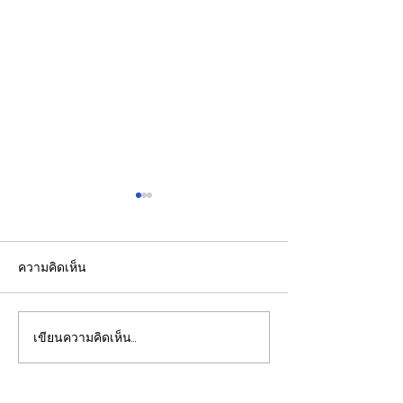
ความคิดเห็น
เขียนความคิดเห็น…
รัฐบาลชูกรอบคัด Data
รองปลัดกระทรวง
Center 4 มิติ ดันลงทุน
นำคณะผู้แทนไทย
7.5 แสนล้านบาท สร้าง
ความร่วมมือด้าน