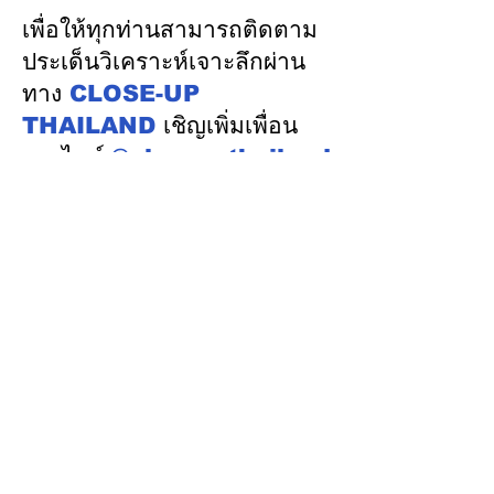
งานทักษะสูง–เชื่อม SMEs
ในเวทีประชุมหารื
เพื่อให้ทุกท่านสามารถติดตาม
ไทย พร้อมดูแลต้นทุนน้ำ–
นโยบายด้านพลัง
ประเด็นวิเคราะห์เจาะลึกผ่าน
ไฟอย่างเป็นธรรม
ออสเตรเลีย ครั้งท
ทาง
CLOSE-UP
เมืองแคนเบอร์รา 
THAILAND
เชิญเพิ่มเพื่อน
ออสเตรเลีย
ทางไลน์
@closeupthailand
หมวดข่าว
ข่าวเด่น
เศรษฐกิจ
การเมือง
สังคม
ต่างประเทศ
ศิลปวัฒนธรรม-การศึกษา