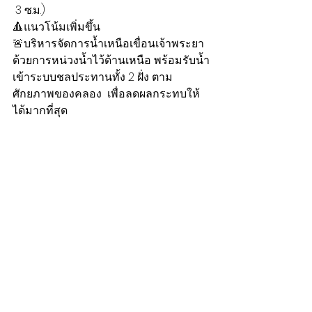
 3 ซ.ม.)
🔺แนวโน้มเพิ่มขึ้น
🚨บริหารจัดการน้ำเหนือเขื่อนเจ้าพระยา 
ด้วยการหน่วงน้ำไว้ด้านเหนือ พร้อมรับน้ำ
เข้าระบบชลประทานทั้ง 2 ฝั่ง ตาม
ศักยภาพของคลอง  เพื่อลดผลกระทบให้
ได้มากที่สุด 