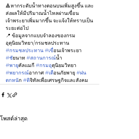
🔺หากระดับน้ำทางตอนบนเพิ่มสูงขึ้น และ
ส่งผลให้มีปริมาณน้ำไหลผ่านเขื่อน
เจ้าพระยาเพิ่มมากขึ้น จะแจ้งให้ทราบเป็น
ระยะต่อไป
📍 ข้อมูลจากแบบจำลองของกรม
อุตุนิยมวิทยา/กรมชลประทาน
#กรมชลประทาน
#เข
ื่อนเจ้าพระยา 
#ช
ัยนาท 
#สถานการณ
์น้ำ
#พาย
ุคัลแมกี 
#กรมอ
ุตุนิยมวิทยา 
#พยากรณ
์อากาศ 
#เต
ือนภัยพายุ 
#ฝน
ตกหน
ัก 
#ด
ิจิทัลเพื่อเศรษฐกิจและสังคม
โพสต์ล่าสุด