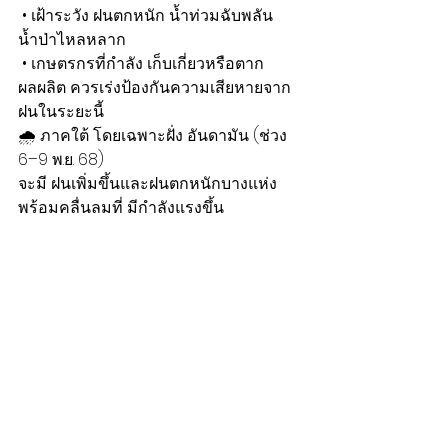
 • เฝ้าระวัง ฝนตกหนัก น้ำท่วมฉับพลัน 
น้ำป่าไหลหลาก
 • เกษตรกรที่กำลัง เก็บเกี่ยวหรือตาก
ผลผลิต ควรเร่งป้องกันความเสียหายจาก
ฝนในระยะนี้
🌧️ ภาคใต้ โดยเฉพาะฝั่ง อันดามัน (ช่วง 
6–9 พ.ย. 68)
จะมี ฝนเพิ่มขึ้นและฝนตกหนักบางแห่ง
พร้อมคลื่นลมที่ มีกำลังแรงขึ้น