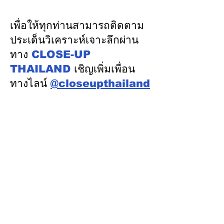
ความร่วมมือด้านพลังงาน
เงิน รักษาอันดับ
ในเวทีประชุมหารือเชิง
“AA / Stable” 3
เพื่อให้ทุกท่านสามารถติดตาม
นโยบายด้านพลังงานไทย -
เนื่อง
ประเด็นวิเคราะห์เจาะลึกผ่าน
ออสเตรเลีย ครั้งที่ 2 ณ
ทาง
CLOSE-UP
เมืองแคนเบอร์รา เครือรัฐ
THAILAND
เชิญเพิ่มเพื่อน
ออสเตรเลีย
ทางไลน์
@closeupthailand
หมวดข่าว
ข่าวเด่น
เศรษฐกิจ
การเมือง
สังคม
ต่างประเทศ
ศิลปวัฒนธรรม-การศึกษา