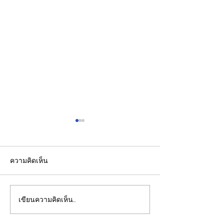
ความคิดเห็น
เขียนความคิดเห็น…
รองปลัดกระทรวงพลังงาน
EGCO Group ต
นำคณะผู้แทนไทยผลักดัน
ความเชื่อมั่นจา