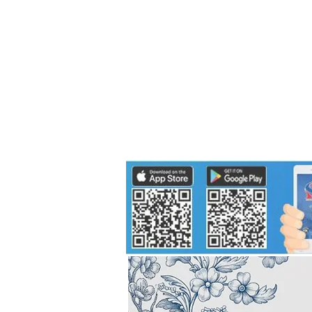
Politics
H-I-T-G
Knowledg
EEC
Eco Industrial Town-S