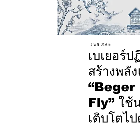
10 พ.ย. 2568
เบเยอร์ป
สร้างพลั
“Beger
Fly” ใช้
เติบโตไปด