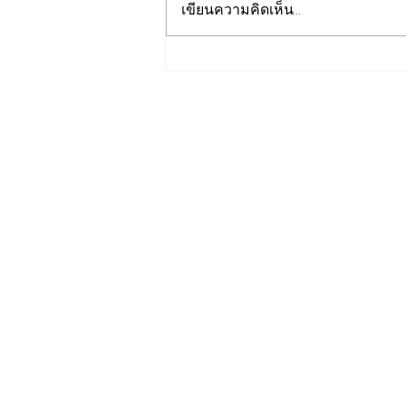
เขียนความคิดเห็น…
รองปลัดกระทรวงพลังงานนำ
คณะผู้แทนไทยผลักดันความ
ร่วมมือด้านพลังงานในเวที
ประชุมหารือเชิงนโยบายด้าน
พลังงานไทย - ออสเตรเลีย ครั้ง
ที่ 2 ณ เมืองแคนเบอร์รา
เครือรัฐออสเตรเลีย