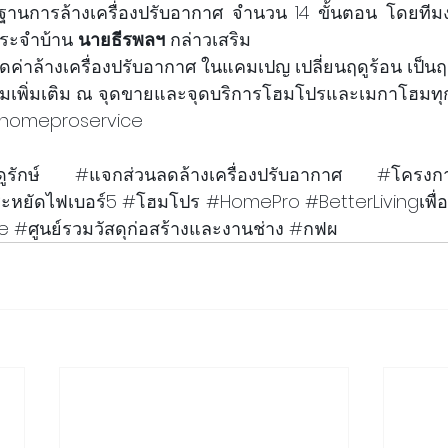
านการล้างเครื่องปรับอากาศ จำนวน 14 ขั้นตอน โดยทีม
ระจำบ้าน 
นายธีรพลฯ
 กล่าวเสริม
วนลดค่าล้างเครื่องปรับอากาศ ในแคมเปญ เปลี่ยนฤดูร้อน เป็นฤด
เพิ่มเติม ณ จุดขายและจุดบริการโฮมโปรและเมกาโฮมทุก
 @homeproservice
ูรักษ์
#แจกส
่วนลดล้างเครื่องปรับอากาศ
#โครงก
ระหย
ัดไฟเบอร์5 
#โฮมโปร
#HomePro
#BetterLivingเพ
ื
e
#ศ
ูนย์รวมวัสดุก่อสร้างและงานช่าง 
#กฟผ