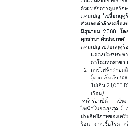
อีกแคมเปญฯ ที่เราจะม
ด้วยหลักการดูแลรัก
แคมเปญ 
'เปลี่ยนฤด
ส่วนลดค่าล้างเครื่อง
มิถุนายน 2568 โดยส
ทุกสาขา ทั่วประเทศ
"
แคมเปญ เปลี่ยนฤดูร้อน
แสดงบัตรประชาช
กาโฮมทุกสาขา ท
การไฟฟ้าฝ่ายผลิ
(จาก เริ่มต้น 6
ไม่เกิน 24,000 BTU 
เรือน)
"หน้าร้อนปีนี้ เป็นฤด
ไฟฟ้าในจุดสูงสุด (P
ประสิทธิภาพของเครื
ร้อน จากเชื้อโรค กลิ