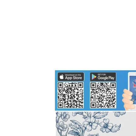
Politics
H-I-T-G
Knowledg
EEC
Eco Industrial Town-S