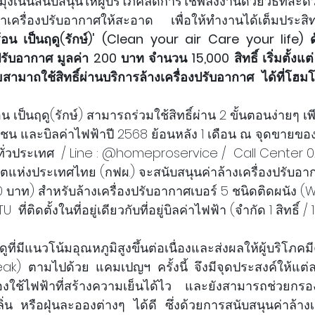
ุ่งเน้นสนับสนุนให้ผู้บริโภคลดการใช้พลังงานด้วยวิธีที่สะดว
ษาเครื่องปรับอากาศให้สะอาด เพื่อให้ทำงานได้เต็มประ
ูร้อน เป็นฤดู(รักษ์)' (Clean your air Care your life)
ปรับอากาศ มูลค่า 200 บาท จำนวน 15,000 สิทธิ์ เริ่มตั้งแต่
ามาถใช้สิทธิ์ผ่านบริการล้างเครื่องปรับอากาศ ได้ที่โ
 เป็นฤดู(รักษ์) สามารถร่วมใช้สิทธิ์ผ่าน 2 ขั้นตอนง่ายๆ เพ
น และบิลค่าไฟฟ้าปี 2568 ย้อนหลัง 1 เดือน ณ จุดขาย
ั่วประเทศ  / Line : @homeproservice /  Call Center 
ตแห่งประเทศไทย (กฟผ.) จะสนับสนุนค่าล้างเครื่องปรับอ
00 บาท) สำหรับล้างเครื่องปรับอากาศเบอร์ 5 ชนิดติดผนัง 
 ที่ติดตั้งในที่อยู่เดียวกับที่อยู่บิลค่าไฟฟ้า (จำกัด 1 สิทธิ์ / 1
ูที่มีแนวโน้มอุณหภูมิสูงขึ้นต่อเนื่องและส่งผลให้ผู้บริโภ
eak) ตามไปด้วย แคมเปญฯ ครั้งนี้ จึงมีจุดประสงค์ให้แต่ล
่องใช้ไฟฟ้าที่สร้างความเย็นได้ไว และยังสามารถช่วยก
่น หรือฝุ่นละอองต่างๆ ได้ดี ซึ่งด้วยการสนับสนุนค่าล้างเ