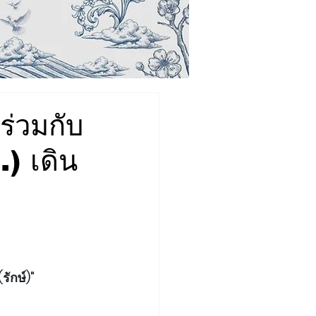
ร่วมกับ
) เดิน
ักษ์)"