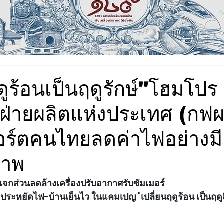
ดูร้อนเป็นฤดูรักษ์"โฮมโปร 
ฝ่ายผลิตแห่งประเทศ (กฟผ.
อร์ตคนไทยลดค่าไฟอย่างมี
ภาพ
แจกส่วนลดล้างเครื่องปรับอากาศรับซัมเมอร์
ะหยัดไฟ-บ้านเย็นไว ในแคมเปญ "เปลี่ยนฤดูร้อน เป็นฤดู(ร