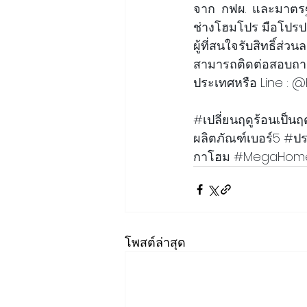
จาก กฟผ. และมาตรฐ
ช่างโฮมโปร มือโปรป
ผู้ที่สนใจรับสิทธิ์ส่
สามารถติดต่อสอบถาม
ประเทศหรือ Line :
#เปล
ี่ยนฤดูร้อนเป็นฤด
ผลิตภัณฑ์เบอร์5 
#ป
กาโฮม
#MegaHom
โพสต์ล่าสุด