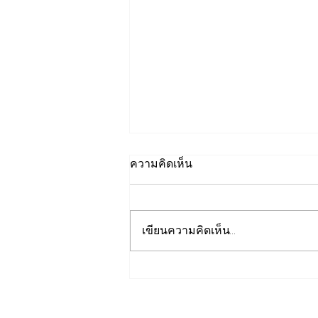
ความคิดเห็น
เขียนความคิดเห็น…
“ไม่สูบบุหรี่" ก็เป็นมะเร็งปอด
ได้ แพทย์เตือนพบผู้ป่วยอายุ
น้อยตั้งแต่วัย 35 ปีเพิ่มขึ้นคน