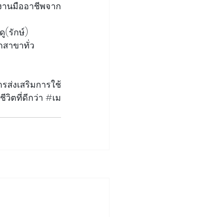
งานมืออาชีพจาก
ู(รักษ์) 
สาขาทั่ว
ารส
่งเสริมการใช้
่อชีวิตที่ดีกว่า 
#เม