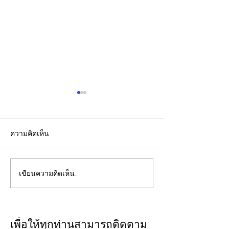
ความคิดเห็น
เขียนความคิดเห็น…
Sunday Analysis::ผลก
"ชัชชาติ"ยืนยัน
ระทบมาตรา 301 ต่อภาค
สำคัญกับการประ
ส่งออกไทย เสี่ยงส่งออก
กทม. มาโดยตลอ
ชะลอช่วงครึ่งปีหลัง
ขาดประชุม ยกเว
เพื่อให้ทุกท่านสามารถติดตาม