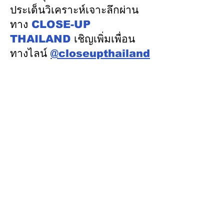
ภารกิจสำคัญจริง
ประเด็นวิเคราะห์เจาะลึกผ่าน
ทาง
CLOSE-UP
THAILAND
เชิญเพิ่มเพื่อน
ทางไลน์
@closeupthailand
หมวดข่าว
ข่าวเด่น
เศรษฐกิจ
การเมือง
สังคม
ต่างประเทศ
ศิลปวัฒนธรรม-การศึกษา
พลังงาน สิ่งแวดล้อม
อสังหาริมทรัพย์