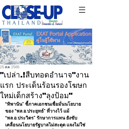
25 ส.ค. 2565
"เปล่า.!สืบทอดอำนาจ"งาน
แรก ประเด็นร้อนรองโฆษก
ใหม่เด็กสร้าง"ลุงป้อม"
“ทิพานัน” ชี้ภาคเอกชนเชื่อมั่นนโยบาย
ของ “พล.อ.ประยุทธ์” ที่วางไว้ แม้ 
“พล.อ.ประวิตร” รักษาการแทน ยังขับ
เคลื่อนนโยบายรัฐบาลไม่สะดุด แจงไม่ใช่