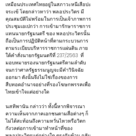
เหมือนประเทศไทยอยู่ในสภาวะหนีเสือปะ
จระเข้ โดยกล่าวหาว่า พล.อ.ประวิตร มี
คุณสมบัติไม่พร้อมในการเป็นเจ้าภาพการ
ประชุมเอเปกว่า การเข้ามารักษาราชการ
แทนนายกรัฐมนตรี ของ พล.อ.ประวิตรนั้น 
ถือเป็นการปฏิบัติหน้าที่ตามกระบวนการ
ตามระเบียบบริหารราชการแผ่นดิน ภาย
ใต้คำสั่งนายกรัฐมนตรีที่ 237/2563  ที่
มอบหมายรองนายกรัฐมนตรีตามลำดับ 
จนกว่าศาลรัฐธรรมนูญจะมีคำวินิจฉัย
ออกมา ดังนั้นจึงไม่ใช่เรื่องของการ
สืบทอดอำนาจอย่างที่รองโฆษกพรรคเพื่อ
ไทยเข้าใจแต่อย่างใด
น.ส.ทิพานัน กล่าวว่า ทั้งนี้หากพิจารณา
ความเห็นจากภาคเอกชนตามสื่อต่างๆ ก็
ไม่ได้สะท้อนถึงความหวั่นไหวหรือวิตก
กังวลต่อการเข้ามาทำหน้าที่ของ 
พล.อ.ประวิตรแต่อย่างใด ตรงกันข้าม กลับ