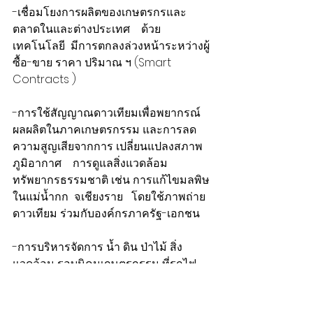
-เชื่อมโยงการผลิตของเกษตรกรและ
ตลาดในและต่างประเทศ    ด้วย
เทคโนโลยี  มีการตกลงล่วงหน้าระหว่างผู้
ซื้อ-ขาย ราคา ปริมาณ ฯ (Smart 
Contracts )
-การใช้สัญญาณดาวเทียมเพื่อพยากรณ์
ผลผลิตในภาคเกษตรกรรม และการลด
ความสูญเสียจากการ เปลี่ยนแปลงสภาพ
ภูมิอากาศ    การดูแลสิ่งแวดล้อม
ทรัพยากรธรรมชาติ เช่น การแก้ไขมลพิษ
ในแม่น้ำกก  จ.เชียงราย   โดยใช้ภาพถ่าย
ดาวเทียม ร่วมกับองค์กรภาครัฐ-เอกชน 
-การบริหารจัดการ น้ำ ดิน ป่าไม้ สิ่ง
แวดล้อม รอบนิคมเกษตรกรรม ที่รถไฟ
ผ่าน(นโยบายพรรคเศรษฐกิจ) และการ
ช่วยเหลือการรักษาทรัพยากรธรรมชาติ