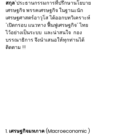
สกุล
"ประธานกรรมการที่ปรึกษานโยบาย
เศรษฐกิจ พรรคเศรษฐกิจ ในฐานะนัก
เศรษฐศาสตร์อาวุโส ได้ออกบทวิเคราะห์ 
"เปิดกรอบ แนวทาง ฟื้นฟูเศรษฐกิจ" ไทย
ไว้อย่างเป็นระบบ  และน่าสนใจ  กอง
บรรณาธิการ จึงนำเสนอให้ทุกท่านได้
ติดตาม !!!!
1. เศรษฐกิจมหภาค (Macroeconomic ) 