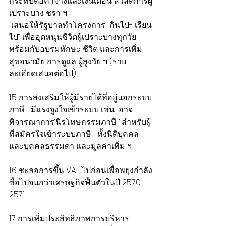
กระทบต่อค่าจ้างและเงินเดือน สวัสดิการผู้
เปราะบาง ชรา ฯ 
 เสนอให้รัฐบาลทำโครงการ ”กินไป- เรียน
ไป“ เพื่ออุดหนุนชีวิตผู้เปราะบางทุกวัย 
พร้อมกับอบรมทักษะ ชีวิต และการเพิ่ม
สุขอนามัย การดูแล ผู้สูงวัย ฯ (ราย
ละเอียดเสนอต่อไป) 
1.5 การส่งเสริมให้ผู้มีรายได้ที่อยู่นอกระบบ
ภาษี   มีแรงจูงใจเข้าระบบ เช่น  อาจ
พิจารณาการ‘นิรโทษกรรมภาษี ’ สำหรับผู้
ที่สมัครใจเข้าระบบภาษี   ทั้งนิติบุคคล  
และบุคคลธรรมดา และมูลค่าเพิ่ม ฯ
1.6 ชะลอการขึ้น VAT ไปก่อนเพื่อพยุงกำลัง
ซื้อไปจนกว่าเศรษฐกิจฟื้นตัวในปี 2570-
2571
1.7 การเพิ่มประสิทธิภาพการบริหาร