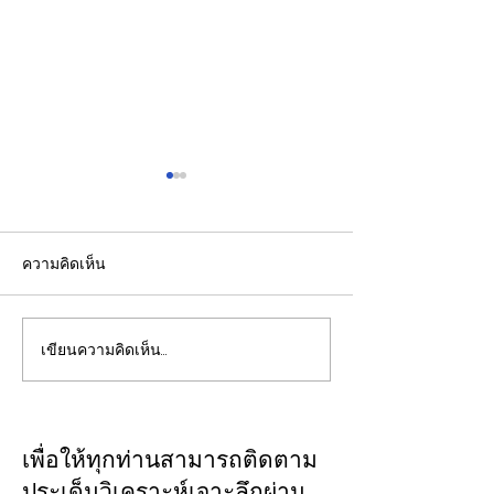
ความคิดเห็น
เขียนความคิดเห็น…
ปลัดมหาดไทยแถลงผล
"พิพัฒน์”ยกทีมลุ
ประชุม กสถ. เคาะมติ
ระบบรางมอสโก จ
รับรองยกเลิกบัญชีเดิม-ขึ้น
VNIIZHT ต่อย
บัญชีสอบท้องถิ่นใหม่ตาม
ไทย - รัสเซีย ดึ
เพื่อให้ทุกท่านสามารถติดตาม
คะแนนจริง
รู้ “ความปลอดภัย
ประเด็นวิเคราะห์เจาะลึกผ่าน