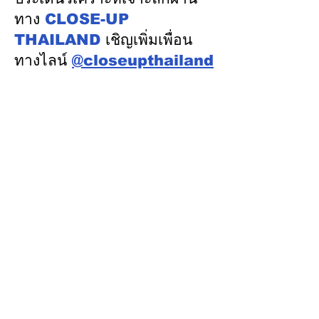
พัฒนาคน” ปูทาง
ทาง
CLOSE-UP
อุตสาหกรรมระบ
THAILAND
เชิญเพิ่มเพื่อน
ทางไลน์
@closeupthailand
หมวดข่าว
ข่าวเด่น
เศรษฐกิจ
การเมือง
สังคม
ต่างประเทศ
ศิลปวัฒนธรรม-การศึกษา
พลังงาน สิ่งแวดล้อม
อสังหาริมทรัพย์
คมนาคม ขนส่ง