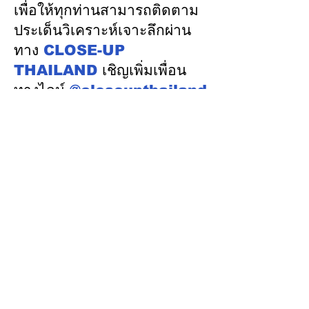
ในเวทีประชุมหารือเชิง
“AA / Stable” 3
เพื่อให้ทุกท่านสามารถติดตาม
นโยบายด้านพลังงานไทย -
เนื่อง
ประเด็นวิเคราะห์เจาะลึกผ่าน
ออสเตรเลีย ครั้งที่ 2 ณ
ทาง
CLOSE-UP
เมืองแคนเบอร์รา เครือรัฐ
THAILAND
เชิญเพิ่มเพื่อน
ออสเตรเลีย
ทางไลน์
@closeupthailand
หมวดข่าว
ข่าวเด่น
เศรษฐกิจ
การเมือง
สังคม
ต่างประเทศ
ศิลปวัฒนธรรม-การศึกษา
พลังงาน สิ่งแวดล้อม