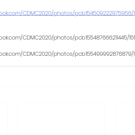
book.com/CDMC2020/photos/pcb.154509222975956/
ook.com/CDMC2020/photos/pcb.155487666211445/155
book.com/CDMC2020/photos/pcb.155499992876879/