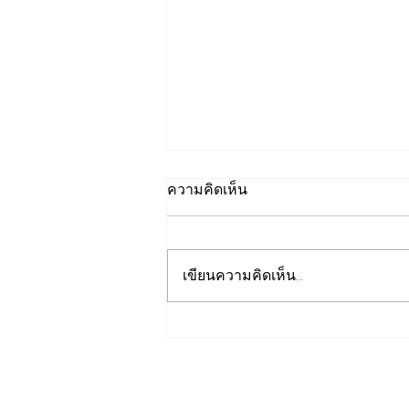
ความคิดเห็น
เขียนความคิดเห็น…
วว. ยกระดับคุณภาพ “บริการ
ภาคอุตสาหกรรม” ยืนหนึ่ง
มาตรฐานสากลขับเคลื่อนผู้