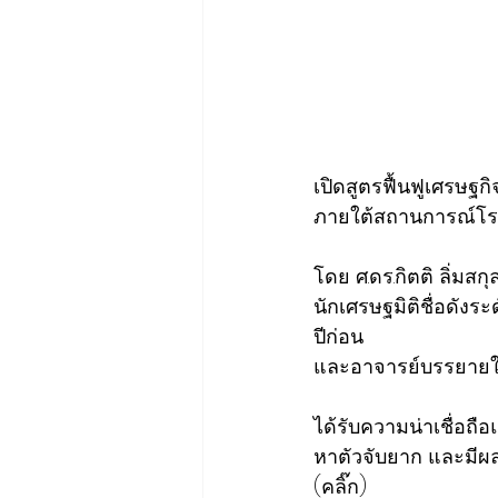
เปิดสูตรฟื้นฟูเศรษฐกิ
ภายใต้สถานการณ์โรค
โดย ศ.ดร.กิตติ ลิ่มสก
นักเศรษฐมิติชื่อดั
ปีก่อน 
และอาจารย์บรรยายใน
ได้รับความน่าเชื่อถ
หาตัวจับยาก และมีผ
(คลิ๊ก)