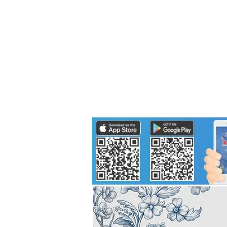
Politics
H-I-T-G
Knowledg
EEC
Eco Industrial Town-S