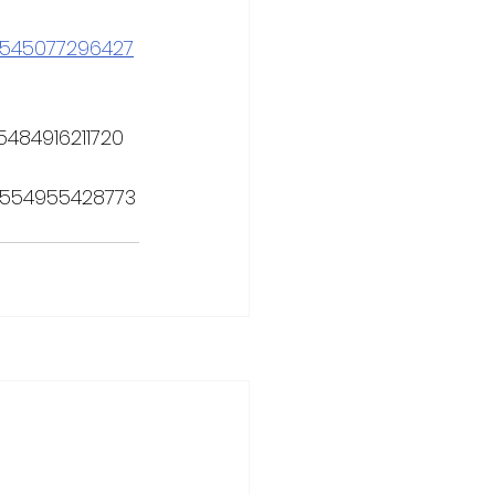
1545077296427
484916211720
1554955428773