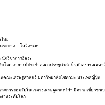
จไทย  
ระบาด    โควิด-๑๙  
ุล นักวิชาการอิสระ 
งระดับโลก อาจารย์ประจำคณะเศรษฐศาสตร์ จุฬาลงกรณมหาว
คณะเศรษฐศาสตร์ มหาวิทยาลัยไซตามะ ประเทศญี่ปุ่น 
ือและการยอมรับในแวดวงเศรษฐศาสตร์ว่า มีความเชี่ยวชาญด้
ลงานระดับโลก