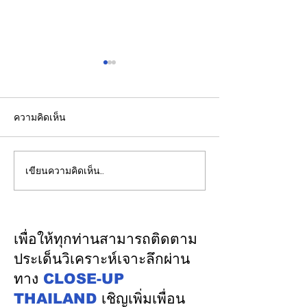
ความคิดเห็น
เขียนความคิดเห็น…
CLOSEUP-โมเดล “ฟาร์ม
ปริศนา!!!ทำไม?ไ
หอยแมลงภู่แบบแขวน”
เมืองอุตสาหกรรม
ดอกผลความร่วมมือและ
ระดับที่ 5 "เมืองน่
การอยู่ร่วมกันของชุมชน
อุตสาหกรรม"
เพื่อให้ทุกท่านสามารถติดตาม
ประมงระยอง-โรงไฟฟ้าบี
(Happiness)โดยท
ประเด็นวิเคราะห์เจาะลึกผ่าน
แอลซีพี บนสมการความ
พื้นที่ขอรับการต
ทาง
CLOSE-UP
ยั่งยืนเดียวกัน
ประเมินและขอรั
THAILAND
เชิญเพิ่มเพื่อน