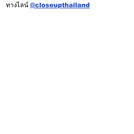
รับรองการเป็นเมื
ทางไลน์
@closeupthailand
อุตสาหกรรมเชิงน
หมวดข่าว
ข่าวเด่น
เศรษฐกิจ
การเมือง
สังคม
ต่างประเทศ
ศิลปวัฒนธรรม-การศึกษา
พลังงาน สิ่งแวดล้อม
อสังหาริมทรัพย์
คมนาคม ขนส่ง
การค้า อุตสาหกรรม
เกษตร