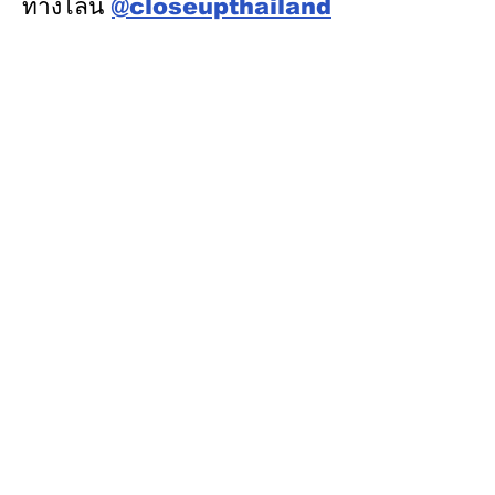
ทางไลน์
@closeupthailand
หมวดข่าว
ข่าวเด่น
เศรษฐกิจ
การเมือง
สังคม
ต่างประเทศ
ศิลปวัฒนธรรม-การศึกษา
พลังงาน สิ่งแวดล้อม
อสังหาริมทรัพย์
คมนาคม ขนส่ง
การค้า อุตสาหกรรม
เกษตร