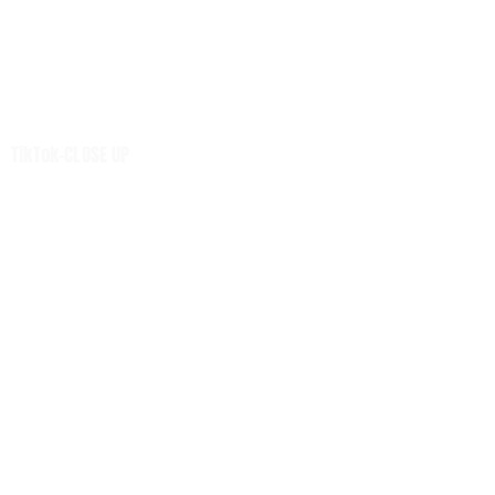
การเงิน ประกัน
การตลาด-สุขภาพ
เทคโนโลยี
นวัตกรรม
เสียงชุมชน
TikTok-CLOSE UP
ศูนย์รวมข่าวดี
ศูนย์รวมข่าว
ท่องเที่ยว -นวัตวิถี
Net Zero
หมวดความรู้
H-I-T-G
Knowledge Sharing
Forum
Insight
Strategy