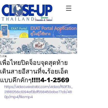
5 ก.พ.
เพื่อไทยปิดจ็อบจุดสุดท้าย
เดินสายอีสานที่จ.ร้อยเอ็ด
แบบคึกคักๆ!!!!4-1-2569
https://video.wixstatic.com/video/f63f7b_
21881256c1094ef3b1f558450ebe77cb/48
0p/mp4/file.mp4