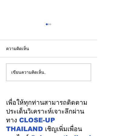
ความคิดเห็น
เขียนความคิดเห็น…
#ศึกสายน้ำคลอง
ตื่นเต้น และตอบร
รังสิต2569ปิดฉากแข่งเรือ
ล้นหลาม!!!กับวั
ยาวประเพณีนคร
เจ้าKIHA ดีเซลร
รังสิต"ปัญญา ป.นำโชค-
ญี่ปุ่นคุ้นเคยเมื
เพื่อให้ทุกท่านสามารถติดตาม
สิงห์รังสิต"คว้าถ้วย
แปลงโฉม เพื่อทำห
ประเด็นวิเคราะห์เจาะลึกผ่าน
พระราชทาน ปี 69
เสาร-อาทิตย์ พาท
ทาง
CLOSE-UP
เที่ยว วันธรรม
THAILAND
เชิญเพิ่มเพื่อน
ทำงานในเมืองกรุ