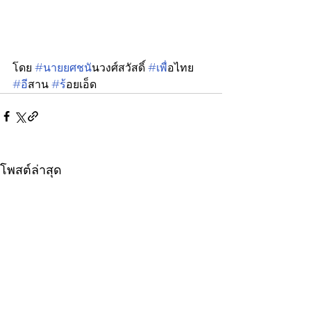
โดย 
#นายยศชน
ันวงศ์สวัสดิ์ 
#เพ
ื่อไทย 
#อ
ีสาน 
#ร
้อยเอ็ด
โพสต์ล่าสุด