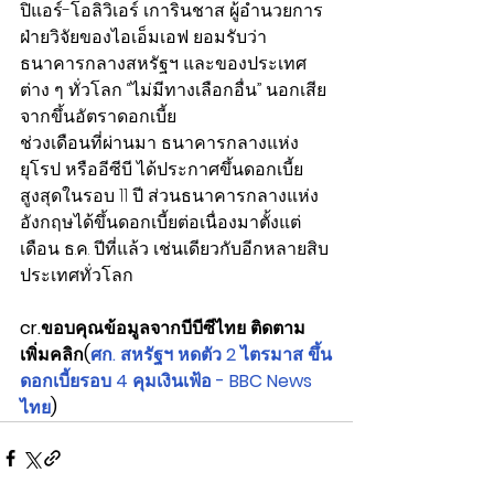
ปิแอร์-โอลิวิเอร์ เการินชาส ผู้อำนวยการ
ฝ่ายวิจัยของไอเอ็มเอฟ ยอมรับว่า 
ธนาคารกลางสหรัฐฯ และของประเทศ
ต่าง ๆ ทั่วโลก “ไม่มีทางเลือกอื่น” นอกเสีย
จากขึ้นอัตราดอกเบี้ย
ช่วงเดือนที่ผ่านมา ธนาคารกลางแห่ง
ยุโรป หรืออีซีบี ได้ประกาศขึ้นดอกเบี้ย
สูงสุดในรอบ 11 ปี ส่วนธนาคารกลางแห่ง
อังกฤษได้ขึ้นดอกเบี้ยต่อเนื่องมาตั้งแต่
เดือน ธ.ค. ปีที่แล้ว เช่นเดียวกับอีกหลายสิบ
ประเทศทั่วโลก
cr.ขอบคุณข้อมูลจากบีบีซีไทย ติดตาม
เพิ่มคลิก(
ศก. สหรัฐฯ หดตัว 2 ไตรมาส ขึ้น
ดอกเบี้ยรอบ 4 คุมเงินเฟ้อ - BBC News 
ไทย
)