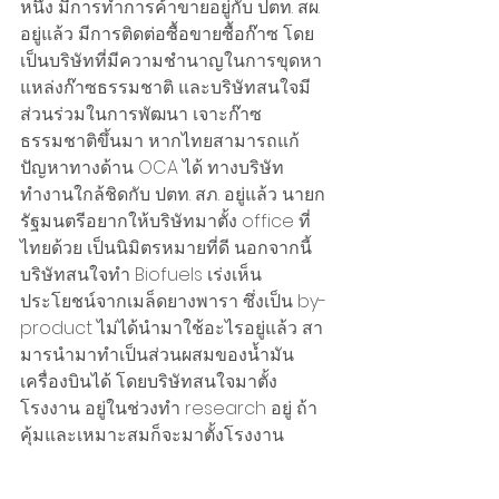
หนึ่ง มีการทำการค้าขายอยู่กับ ปตท. สผ. 
อยู่แล้ว มีการติดต่อซื้อขายซื้อก๊าซ โดย
เป็นบริษัทที่มีความชำนาญในการขุดหา
แหล่งก๊าซธรรมชาติ และบริษัทสนใจมี
ส่วนร่วมในการพัฒนา เจาะก๊าซ
ธรรมชาติขึ้นมา หากไทยสามารถแก้
ปัญหาทางด้าน OCA ได้ ทางบริษัท
ทำงานใกล้ชิดกับ ปตท. สภ. อยู่แล้ว นายก
รัฐมนตรีอยากให้บริษัทมาตั้ง office ที่
ไทยด้วย เป็นนิมิตรหมายที่ดี นอกจากนี้ 
บริษัทสนใจทำ Biofuels เร่งเห็น
ประโยชน์จากเมล็ดยางพารา ซึ่งเป็น by-
product ไม่ได้นำมาใช้อะไรอยู่แล้ว สา
มารนำมาทำเป็นส่วนผสมของน้ำมัน
เครื่องบินได้ โดยบริษัทสนใจมาตั้ง
โรงงาน อยู่ในช่วงทำ research อยู่ ถ้า
คุ้มและเหมาะสมก็จะมาตั้งโรงงาน