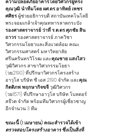
ความปลอดภัยอาคารโดยวิศวกรผู้ทรง
คุณวุฒิ 
นำทีมโดย ผศ.ดร.อาทิตย์ เพชร
ศศิธร
 ผู้ช่วยอธิการบดี สถาบันเทคโนโลยี
พระจอมเกล้าเจ้าคุณทหารลาดกระบัง 
รองศาสตราจารย์ ว่าที่ ร.ต.ดร.ศุภชัย สิน
ถาวร
 รองศาสตราจารย์ ภาควิชา
วิศวกรรมโยธาและสิ่งแวดล้อม คณะ
วิศวกรรมศาสตร์ มหาวิทยาลัย
ศรีนครินทรวิโรฒ และ
คุณชาย แสงไสว
วุฒิวิศวกร สาขาวิศวกรรมโยธา 
(วย.2190) ที่ปรึกษาวิศวกรโครงสร้าง
อาวุโส บริษัท ซี เอส 2190 จำกัด และ
คุณ
กิตติภพ พฤกษากิจขจี
 วุฒิวิศวกร 
(วย.1571) ที่ปรึกษาอาวุโส บริษัท โบลดอร์ 
สจ๊วต จำกัด พร้อมทีมวิศวกรผู้เชี่ยวชาญ
อีกจำนวน 3 ทีม
ขณะนี้ (1 เมษายน) คณะสำรวจได้เข้า
ตรวจสอบโครงสร้างอาคาร
 ซึ่งเป็นสิ่งที่