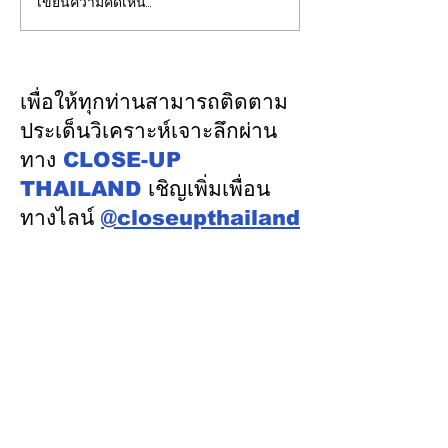
เขียนความคิดเห็น…
รองปลัดกระทรวงพลังงาน
EGCO Group ต
นำคณะผู้แทนไทยผลักดัน
ความเชื่อมั่นจา
ความร่วมมือด้านพลังงาน
เงิน รักษาอันดับ
ในเวทีประชุมหารือเชิง
“AA / Stable” 3
เพื่อให้ทุกท่านสามารถติดตาม
นโยบายด้านพลังงานไทย -
เนื่อง
ประเด็นวิเคราะห์เจาะลึกผ่าน
ออสเตรเลีย ครั้งที่ 2 ณ
ทาง
CLOSE-UP
เมืองแคนเบอร์รา เครือรัฐ
THAILAND
เชิญเพิ่มเพื่อน
ออสเตรเลีย
ทางไลน์
@closeupthailand
หมวดข่าว
ข่าวเด่น
เศรษฐกิจ
การเมือง
สังคม