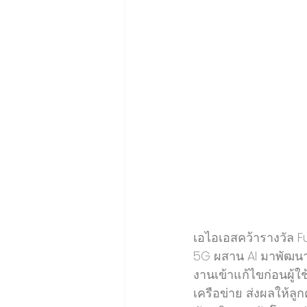
เอไอเอสคว้ารางวัล 
5G ผสาน AI มาพัฒนา
งานเข้าแก้ไขก่อนผู้
เครือข่าย ส่งผลให้ลู