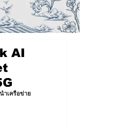
rk AI
et
5G
นำเครือข่าย