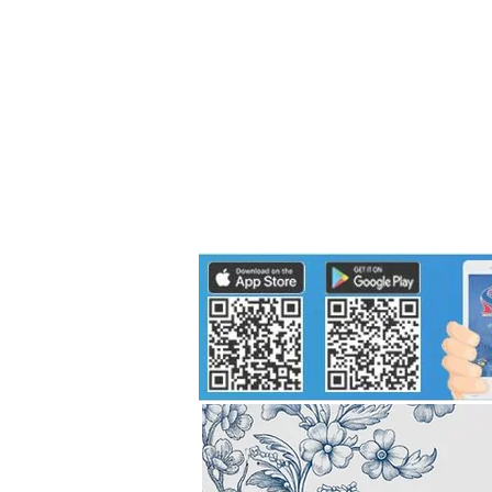
Politics
H-I-T-G
Knowledg
EEC
Eco Industrial Town-S