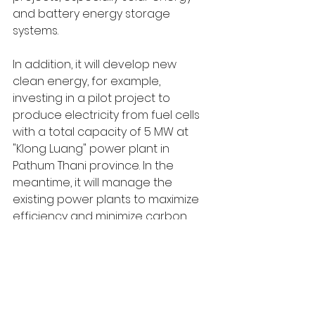
and battery energy storage 
systems.
In addition, it will develop new 
clean energy, for example, 
investing in a pilot project to 
produce electricity from fuel cells 
with a total capacity of 5 MW at 
"Klong Luang" power plant in 
Pathum Thani province. In the 
meantime, it will manage the 
existing power plants to maximize 
efficiency and minimize carbon 
emissions by developing 
technologies that help reduce 
carbon emissions and use in 
power plants, such as carbon 
capture and storage (CCS) 