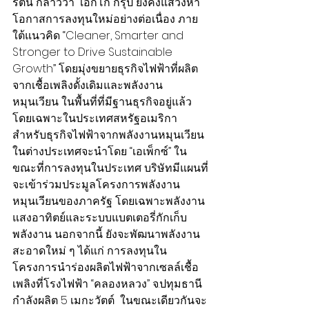
รัตน์ กล่าวว่า “เอ็กโก กรุ๊ป ยังคงแสวงหา
โอกาสการลงทุนใหม่อย่างต่อเนื่อง ภาย
ใต้แนวคิด “Cleaner, Smarter and 
Stronger to Drive Sustainable 
Growth” โดยมุ่งขยายธุรกิจไฟฟ้าที่ผลิต
จากเชื้อเพลิงดั้งเดิมและพลังงาน
หมุนเวียน ในพื้นที่ที่มีฐานธุรกิจอยู่แล้ว 
โดยเฉพาะในประเทศสหรัฐอเมริกา 
สำหรับธุรกิจไฟฟ้าจากพลังงานหมุนเวียน
ในต่างประเทศจะนำโดย “เอเพ็กซ์” ใน
ขณะที่การลงทุนในประเทศ บริษัทมีแผนที่
จะเข้าร่วมประมูลโครงการพลังงาน
หมุนเวียนของภาครัฐ โดยเฉพาะพลังงาน
แสงอาทิตย์และระบบแบตเตอรี่กักเก็บ
พลังงาน นอกจากนี้ ยังจะพัฒนาพลังงาน
สะอาดใหม่ ๆ ได้แก่ การลงทุนใน
โครงการนำร่องผลิตไฟฟ้าจากเซลล์เชื้อ
เพลิงที่โรงไฟฟ้า “คลองหลวง” จ.ปทุมธานี 
กำลังผลิต 5 เมกะวัตต์  ในขณะเดียวกันจะ