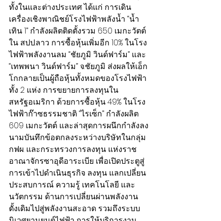
ทั้งในและต่างประเทศ ได้แก่ การเดิน
เครื่องเชิงพาณิชย์โรงไฟฟ้าพลังน้ำ “น้ำ
เทิน 1” กำลังผลิตติดตั้งรวม 650 เมกะวัตต์ 
ใน สปป.ลาว การซื้อหุ้นเพิ่มอีก 10% ในโรง
ไฟฟ้าพลังงานลม “ชัยภูมิ วินด์ฟาร์ม” และ 
“เทพพนา วินด์ฟาร์ม” จ.ชัยภูมิ ส่งผลให้เอ็ก
โกกลายเป็นผู้ถือหุ้นทั้งหมดของโรงไฟฟ้า
ทั้ง 2 แห่ง การขยายการลงทุนใน
สหรัฐอเมริกา ด้วยการซื้อหุ้น 49% ในโรง
ไฟฟ้าก๊าซธรรมชาติ “ไรเซ็ก” กำลังผลิต 
609 เมกะวัตต์ และล่าสุดการผนึกกำลังลง
นามบันทึกข้อตกลงระหว่างบริษัทในกลุ่ม 
กฟผ. และกระทรวงการลงทุน แห่งราช
อาณาจักรซาอุดีอาระเบีย เพื่อเปิดประตูสู่
การเข้าไปดำเนินธุรกิจ ลงทุน แลกเปลี่ยน
ประสบการณ์ ความรู้ เทคโนโลยี และ
นวัตกรรม ด้านการเปลี่ยนผ่านพลังงาน
ดั้งเดิมไปสู่พลังงานสะอาด รวมถึงระบบ
นิเวศยานยนต์ไฟฟ้า การให้บริการงาน