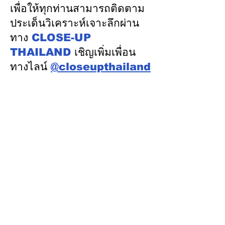
เพิ่มขึ้นคนไทยกว่า 70%
ผ่าน “บ้านอิ่มใจ”
เพื่อให้ทุกท่านสามารถติดตาม
รู้ตัวเมื่อโรคลุกลาม
Food Bank ทั้ง
ประเด็นวิเคราะห์เจาะลึกผ่าน
ทาง
CLOSE-UP
THAILAND
เชิญเพิ่มเพื่อน
ทางไลน์
@closeupthailand
หมวดข่าว
ข่าวเด่น
เศรษฐกิจ
การเมือง
สังคม
ต่างประเทศ
ศิลปวัฒนธรรม-การศึกษา
พลังงาน สิ่งแวดล้อม