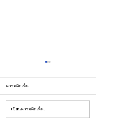
ความคิดเห็น
เขียนความคิดเห็น…
“ไม่สูบบุหรี่" ก็เป็นมะเร็ง
กทม. เบรกแจกอ
ปอดได้ แพทย์เตือนพบผู้
ราชดำเนิน "ตัด
ป่วยอายุน้อยตั้งแต่วัย 35 ปี
ตัวคนไร้บ้าน" ช