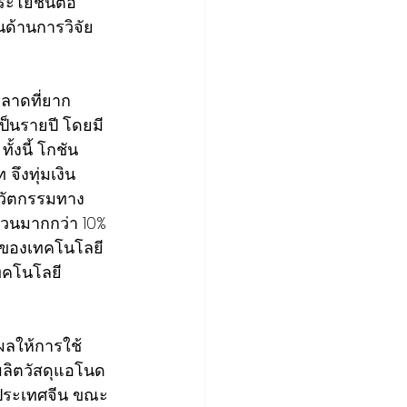
ะโยชน์ต่อ
นด้านการวิจัย
ตลาดที่ยาก
ป็นรายปี โดยมี
ั้งนี้ โกชัน 
ึงทุ่มเงิน
นวัตกรรมทาง
่วนมากกว่า 10% 
วนของเทคโนโลยี
ทคโนโลยี
ผลให้การใช้
รผลิตวัสดุแอโนด
 ประเทศจีน ขณะ