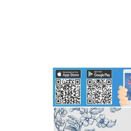
Politics
H-I-T-G
Knowledg
EEC
Eco Industrial Town-S