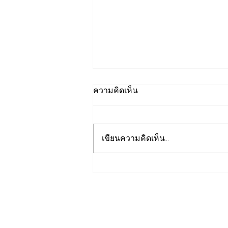
ความคิดเห็น
เขียนความคิดเห็น…
วว. ยกระดับคุณภาพ “บริการ
ภาคอุตสาหกรรม” ยืนหนึ่ง
มาตรฐานสากลขับเคลื่อนผู้
ประกอบการไทย ด้วย