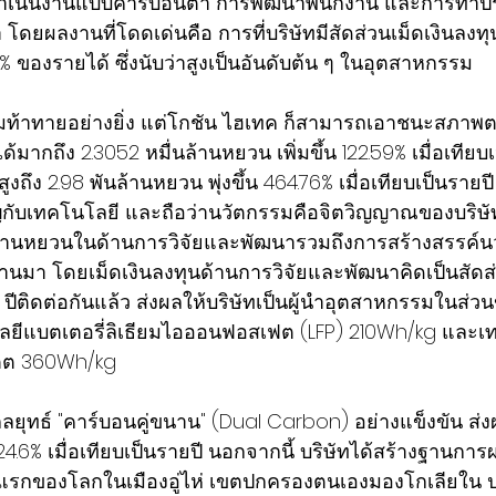
ำเนินงานแบบคาร์บอนต่ำ การพัฒนาพนักงาน และการทำปร
 โดยผลงานที่โดดเด่นคือ การที่บริษัทมีสัดส่วนเม็ดเงินลงทุ
% ของรายได้ ซึ่งนับว่าสูงเป็นอันดับต้น ๆ ในอุตสาหกรรม
ความท้าทายอย่างยิ่ง แต่โกชัน ไฮเทค ก็สามารถเอาชนะสภาพ
กถึง 2.3052 หมื่นล้านหยวน เพิ่มขึ้น 122.59% เมื่อเทียบเ
ถึง 2.98 พันล้านหยวน พุ่งขึ้น 464.76% เมื่อเทียบเป็นรายปี ท
ับเทคโนโลยี และถือว่านวัตกรรมคือจิตวิญญาณของบริษัท จ
ันล้านหยวนในด้านการวิจัยและพัฒนารวมถึงการสร้างสรรค์
่านมา โดยเม็ดเงินลงทุนด้านการวิจัยและพัฒนาคิดเป็นสัดส
 ปีติดต่อกันแล้ว ส่งผลให้บริษัทเป็นผู้นำอุตสาหกรรมในส่
โลยีแบตเตอรี่ลิเธียมไอออนฟอสเฟต (LFP) 210Wh/kg และเ
สเตต 360Wh/kg
ลยุทธ์ "คาร์บอนคู่ขนาน" (Dual Carbon) อย่างแข็งขัน ส่ง
4.6% เมื่อเทียบเป็นรายปี นอกจากนี้ บริษัทได้สร้างฐานกา
่งแรกของโลกในเมืองอู่ไห่ เขตปกครองตนเองมองโกเลียใน