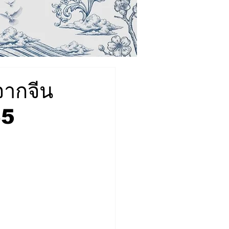
จากจีน
65