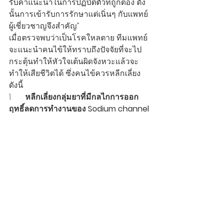
รับคำแนะนำในการปฏิบัติตัวที่ถูกต้อง ดัง
นั้นการเข้ารับการรักษาแต่เนิ่นๆ กับแพทย์
ผู้เชี่ยวชาญจึงสำคัญ”
เมื่อตรวจพบว่าเป็นโรคใหลตาย ทีมแพทย์
จะแนะนำคนไข้ให้ทราบถึงปัจจัยที่จะไป
กระตุ้นทำให้หัวใจเต้นผิดจังหวะแล้วจะ
ทำให้เสียชีวิตได้ ซึ่งคนไข้ควรหลีกเลี่ยง 
ดังนี้
1.       
หลีกเลี่ยงกลุ่มยาที่มีกลไกการออก
ฤทธิ์ลดการทำงานของ Sodium channel
2.       
เลี่ยงการมีไข้สูง 
หากไม่สบายเป็น
หวัดและมีไข้ ต้องกินยาลดไข้ พยายาม
อย่าให้ไข้สูง หมั่นเช็ดตัวเสมอ
3.       
หลีกเลี่ยงแอลกอฮอล์ 
และเครื่องดื่ม
มึนเมาหรือสารเสพติดทุกชนิด เช่น 
กัญชา โคเคน เป็นต้น
4.       
หลีกเลี่ยงอาหารมื้อหนักที่มี
คาร์โบไฮเดรตและให้พลังงานสูง
ศ.นพ.อภิชัย กล่าวทิ้งท้ายด้วยข้อแนะนำ