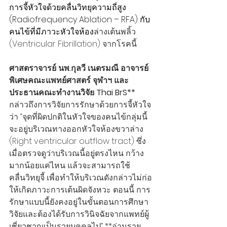
การจี้หัวใจด้วยคลื่นวิทยุความถี่สูง 
(Radiofrequency Ablation – RFA) กับ
คนไข้ที่มีภาวะหัวใจห้อง
ล่างเต้นพลิ้ว 
(Ventricular Fibrillation) จากโรคนี้ 
ศาสตราจารย์ นพ.กุลวี เนตรมณี อาจารย์
พิเศษคณะแพทย์ศาสตร์ จุฬาฯ และ
ประธานคณะทำงานวิจัย Thai BrS** 
กล่าวถึงการวิจัยการรักษาด้วยการจี้หัวใจ
ว่า “จุดที่ผิดปกติในหัวใจของคนไข้กลุ่มนี้
จะอยู่บริเวณทางออกหัวใจห้องขวาล่าง 
(Right ventricular outflow tract) ซึ่ง
เมื่อตรวจดูว่าบริเวณนี้อยู่ตรงไหน กว้าง
มากน้อยแค่ไหน แล้วจะสามารถใช้
คลื่นวิทยุจี้ เพื่อทำให้บริเวณดังกล่าวไม่ก่อ
ให้เกิดภาวะการเต้นผิดจังหวะ ตอนนี้ การ
รักษาแบบนี้ยังคงอยู่ในขั้นตอนการศึกษา
วิจัยและต้องได้รับการวินิจฉัยจากแพทย์ผู้
เชี่ยวชาญเป็นรายบุคคลไป” **อ่านราย