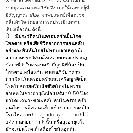
เรื่องยาก เพราะต้องตรวจคลื่นหัวใจเป็น
รายบุคคล ศ.นพ.อภิชัย จึงแนะให้เฉพาะผู้ที่
มีสัญญาณ “
เสี่ยง
” มาพบแพทย์เพื่อตรวจ
คลื่นหัวใจ โดยสามารถประเมินความ
เสี่ยงเบื้องต้น ดังนี้
1.)     
มีประวัติคนในครอบครัวเป็นโรค
ใหลตาย หรือเสียชีวิตจากการนอนหลับ
อย่างกะทันหันโดยไม่ทราบสาเหตุ
 “เมื่อ
สอบถามประวัติคนไข้หลายคนจะปรากฏ
ข้อบ่งชี้ว่าในครอบครัวมีญาติพี่น้องเป็น
ใหลตายเหมือนกัน” ศ.นพ.อภิชัย กล่าว 
หากมีคนในครอบครัวและเครือญาติเป็น
โรคใหลตายหรือเสียชีวิตโดยไม่ทราบ
สาเหตุในช่วงอายุยังน้อย เช่น 40-50 ปีลง
มาโดยเฉพาะขณะหลับ คนในครอบครัว
คนอื่นๆ จะมีความเสี่ยงเข้าข่ายอาจจะเป็น
โรคใหลตาย (Brugada syndrome) ได้ 
แต่หากอายุมากกว่านั้น หรือสูงอายุแล้ว 
มักจะเป็นโรคเส้นเลือดไขมันอุดตัน 