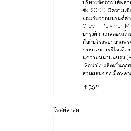
บริหารจัดการให้พลาส
ซึ่ง SCGC มีความเชี่
ยอมรับจากแบรนด์ต่
Green PolymerTM
บำรุงผิว แกลลอนน้ำย
มือกับโรงพยาบาลพระ
กระบวนการรีไซเคิลระ
นความหนาแน่นสูง (High
เพื่อนำไปผลิตเป็นถุ
ส่วนผสมของเม็ดพลาส
โพสต์ล่าสุด