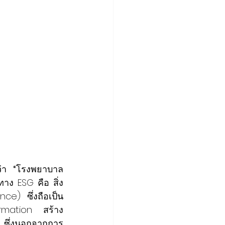
่า
 “
โรงพยาบาล
ง ESG คือ สิ่ง
e) ซึ่งถือเป็น
rmation สร้าง
า ซึ่งนอกจากการ