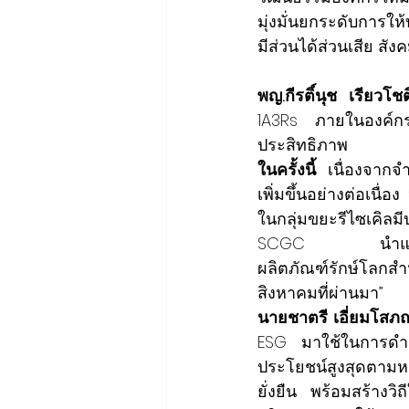
มุ่งมั่นยกระดับการให
มีส่วนได้ส่วนเสีย สั
พญ.กีรติ์นุช เรียวโช
1A3Rs ภายในองค์กร
ประสิทธิภาพ         
ในครั้งนี้ 
เนื่องจากจ
เพิ่มขึ้นอย่างต่อเนื
ในกลุ่มขยะรีไซเคิลมี
SCGC นำแกลลอนเหล่
ผลิตภัณฑ์รักษ์โลกสำ
สิงหาคมที่ผ่านมา”
นายชาตรี เอี่ยมโสภ
ESG มาใช้ในการดำเน
ประโยชน์สูงสุด
ตามหล
ยั่งยืน พร้อมสร้างว