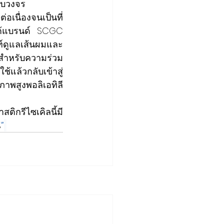
รบวงจร
อเนื่องจนเป็นที่
้แบรนด์ 
SCGC 
ฑ์ดูแลเส้นผมและ
 สำหรับความร่วม
ล้วกลับเข้าสู่
าพสูงพอลิเอทิลี
ิกรีไซเคิลนี้มี
%
”