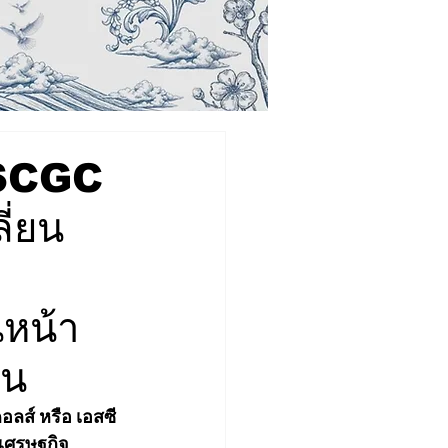
 SCGC
ี่ยน
ก
นหน้า
ืน
อลส์ หรือ เอสซี
กเศรษฐกิจ