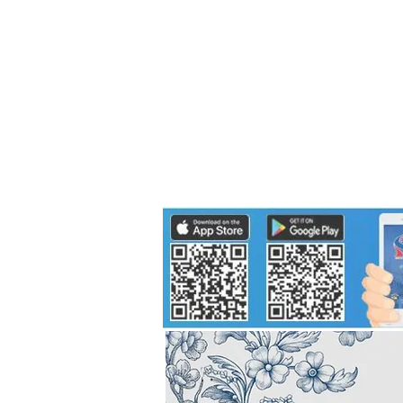
Politics
H-I-T-G
Knowledg
EEC
Eco Industrial Town-S