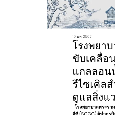
19 ธ.ค. 2567
โรงพยาบ
ขับเคลื่อ
แกลลอนน้
รีไซเคิล
ดูแลสิ่งแ
  โรงพยาบาลพระรามเก้
จีซี (SCGC) ผู้นำธุร