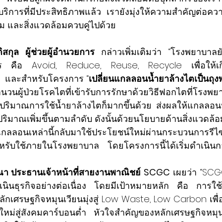
้บริการที่มีประสิทธิภาพแล้ว เรายังมุ่งให้ความสำคัญต่อควา
งคม และสิ่งแวดล้อมควบคู่ไปด้วย
ติสกุล ผู้ช่วยผู้อำนวยการ 
กล่าวเพิ่มเติมว่า “โรงพยาบาลยั
 คือ Avoid, Reduce, Reuse, Recycle เพื่อให้เกิด
    และสำหรับโครงการ “
เปลี่ยนแกลลอนน้ำยาล้างไตเป็นถุงพ
ำนวนผู้ป่วยโรคไตที่เข้ารับการรักษาด้วยวิธีฟอกไตที่โรง
่อง ปริมาณการใช้น้ำยาล้างไตก็มากขึ้นด้วย ส่งผลให้แกลลอนน้
ปริมาณเพิ่มขึ้นตามลำดับ ดังนั้นด้วยนโยบายด้านสิ่งแวดล้อมจ
านี้กลับมาใช้ประโยชน์ใหม่ผ่านกระบวนการรีไซเคิล
หรับใช้ภายในโรงพยาบาล  โดยโครงการนี้ได้เริ่มดำเนินกา
ณา ประธานเจ้าหน้าที่สายงานพาณิชย์ SCGC
 เผยว่า “SC
ินธุรกิจอย่างต่อเนื่อง โดยมีเป้าหมายหลัก คือ 
การใช
ักเศรษฐกิจหมุนเวียนมุ่งสู่ Low Waste, Low Carbon เพ
ิถีใหม่สู่สังคมคาร์บอนต่ำ หัวใจสำคัญของหลักเศรษฐกิจหม