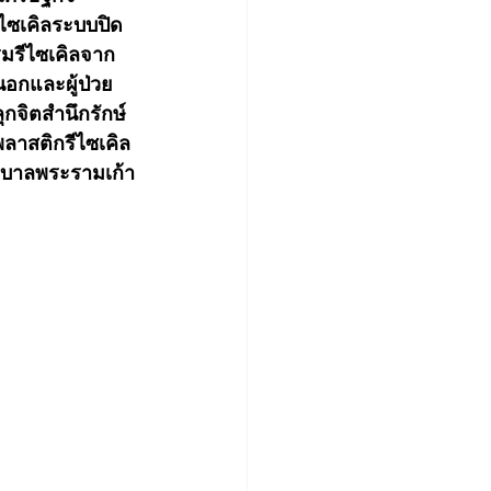
ีไซเคิลระบบปิด
มรีไซเคิลจาก 
นอกและผู้ป่วย
ุกจิตสำนึกรักษ์
พลาสติกรีไซเคิล
ยาบาลพระรามเก้า