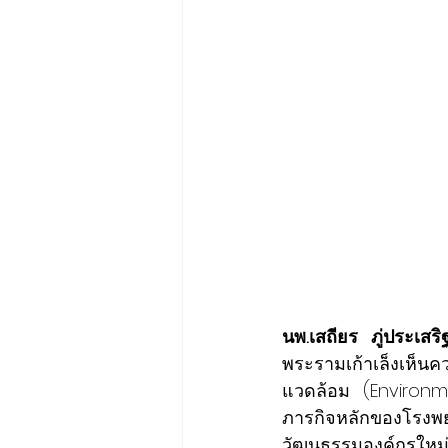
นพ.เสถียร ภู่ประเ
พระรามเก้าเล็งเห็น
แวดล้อม (Environm
ภารกิจหลักของโรง
วัฒนธรรมองค์กรใหม่ 