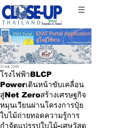
29 ก.ย. 2568
โรงไฟฟ้าBLCP
Powerเดินหน้าขับเคลื่อน
สู่Net Zeroสร้างเศรษฐกิจ
หมุนเวียนผ่านโครงการปุ๋ย
ใบไม้ถ่ายทอดความรู้การ
กำจัดแปรรูปใบไม้-เศษวัสดุ