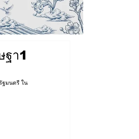
รษฐา1
รัฐมนตรี ใน