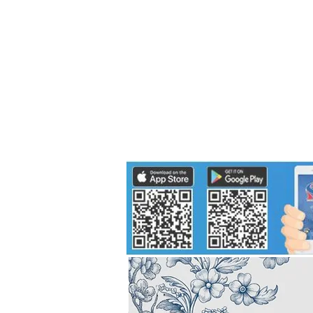
Politics
H-I-T-G
Knowledg
EEC
Eco Industrial Town-S