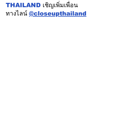
เมืองแคนเบอร์รา เครือรัฐ
THAILAND
เชิญเพิ่มเพื่อน
ออสเตรเลีย
ทางไลน์
@closeupthailand
หมวดข่าว
ข่าวเด่น
เศรษฐกิจ
การเมือง
สังคม
ต่างประเทศ
ศิลปวัฒนธรรม-การศึกษา
พลังงาน สิ่งแวดล้อม
อสังหาริมทรัพย์
คมนาคม ขนส่ง
การค้า อุตสาหกรรม