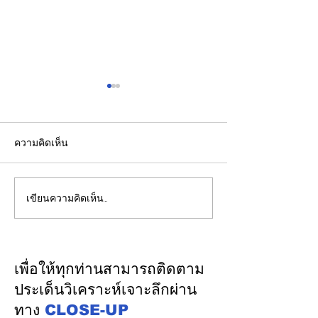
ความคิดเห็น
เขียนความคิดเห็น…
รองปลัดกระทรวงพลังงาน
EGCO Group ต
นำคณะผู้แทนไทยผลักดัน
ความเชื่อมั่นจา
ความร่วมมือด้านพลังงาน
เงิน รักษาอันดับ
ในเวทีประชุมหารือเชิง
“AA / Stable” 3
เพื่อให้ทุกท่านสามารถติดตาม
นโยบายด้านพลังงานไทย -
เนื่อง
ประเด็นวิเคราะห์เจาะลึกผ่าน
ออสเตรเลีย ครั้งที่ 2 ณ
ทาง
CLOSE-UP