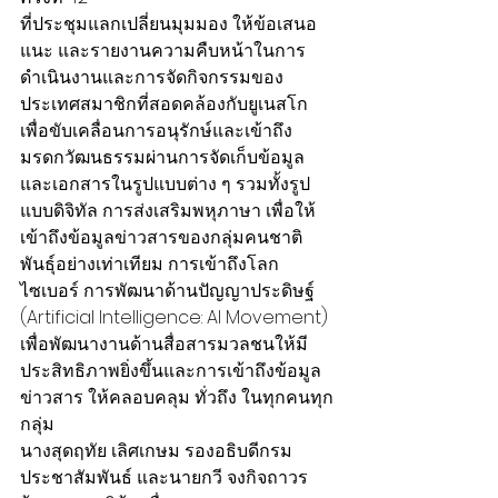
ที่ประชุม​แลกเปลี่ยนมุมมอง ให้ข้อเสนอ
แนะ และรายงาน​ความคืบหน้า​ในการ
ดำเนินงานและการจัดกิจกรรม​ของ
ประเทศ​สมาชิก​ที่สอดคล้อง​กับยูเนสโก​ 
เพื่อขับเคลื่อนการอนุรักษ์และเข้าถึง
มรดกวัฒนธรรมผ่านการจัดเก็บข้อมูล
และเอกสารในรูปแบบต่าง ๆ รวมทั้งรูป
แบบดิจิทัล การส่งเสริมพหุภาษา​ เพื่อให้
เข้าถึงข้อมูลข่าวสารของกลุ่มคนชาติ
พันธ์ุอย่างเท่าเทียม การเข้าถึงโลก
ไซเบอร์ การพัฒนาด้านปัญญา​ประดิษฐ์​ 
(Artificial Intelligence: AI Movement)​ 
เพื่อพัฒนางานด้านสื่อสารมวลชนให้มี
ประสิทธิภาพยิ่งขึ้นและการเข้าถึงข้อมูล
ข่าวสาร ให้คลอบคลุม ทั่วถึง ในทุกคนทุก
กลุ่ม 
นางสุดฤทัย เลิศเกษม รองอธิบดีกรม
ประชาสัมพันธ์ และนายกวี จงกิจถาวร 