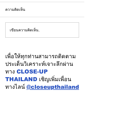
ความคิดเห็น
เขียนความคิดเห็น…
วว. ยกระดับคุณภาพ
ส.อ.ท. เดินหน้าผ
“บริการภาคอุตสาหกรรม”
ทานอลและ SAF 
ยืนหนึ่งมาตรฐานสากลขับ
เศรษฐกิจฐานรากส
เคลื่อนผู้ประกอบการไทย
เศรษฐกิจหมุนเวี
เพื่อให้ทุกท่านสามารถติดตาม
ด้วยวิทยาศาสตร์
ประเด็นวิเคราะห์เจาะลึกผ่าน
เทคโนโลยี นวัตกรรม
ทาง
CLOSE-UP
THAILAND
เชิญเพิ่มเพื่อน
ทางไลน์
@closeupthailand
หมวดข่าว