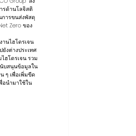
EGCO Group” ลง
รด้านโลจิสติ
นการขนส่งพัสดุ
 Net Zero ของ
ังงานไฮโดรเจน
ยังต่างประเทศ
ิมไฮโดรเจน รวม
ับสนุนข้อมูลใน
เพื่อเพิ่มขีด
ื่อนำมาใช้ใน