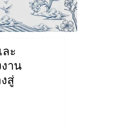
และ
งงาน
สู่