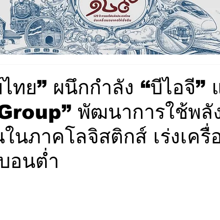
์ไทย” ผนึกกำลัง “บีไอจี” 
roup” พัฒนาการใช้พลั
นภาคโลจิสติกส์ เร่งเครื่อง
์บอนต่ำ