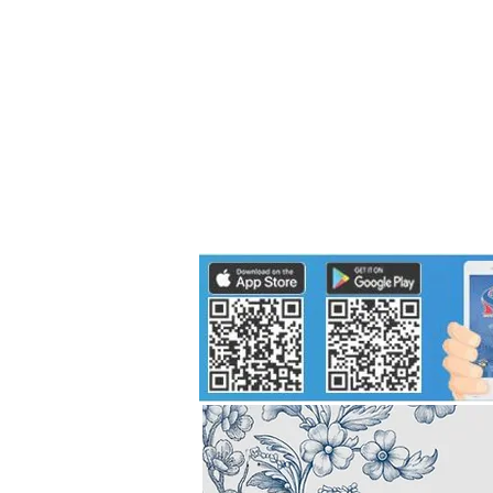
Politics
H-I-T-G
Knowledg
EEC
Eco Industrial Town-S