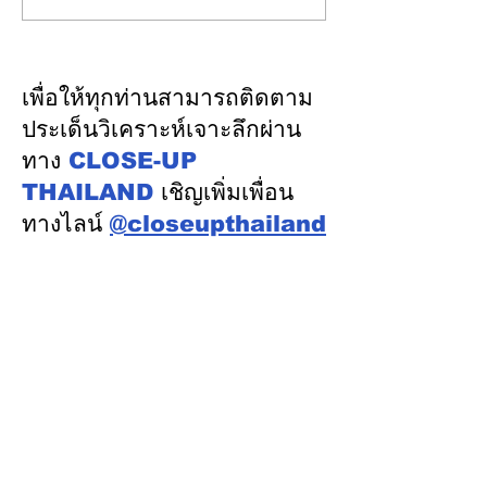
Center 4 มิติ ดันลงทุน
นำคณะผู้แทนไทย
7.5 แสนล้านบาท สร้าง
ความร่วมมือด้าน
งานทักษะสูง–เชื่อม SMEs
ในเวทีประชุมหารื
เพื่อให้ทุกท่านสามารถติดตาม
ไทย พร้อมดูแลต้นทุนน้ำ–
นโยบายด้านพลัง
ประเด็นวิเคราะห์เจาะลึกผ่าน
ไฟอย่างเป็นธรรม
ออสเตรเลีย ครั้งท
ทาง
CLOSE-UP
เมืองแคนเบอร์รา 
THAILAND
เชิญเพิ่มเพื่อน
ออสเตรเลีย
ทางไลน์
@closeupthailand
หมวดข่าว
ข่าวเด่น
เศรษฐกิจ
การเมือง
สังคม