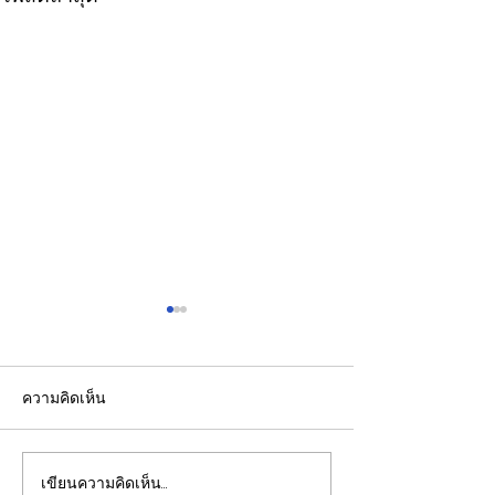
ความคิดเห็น
เขียนความคิดเห็น…
รัฐบาลชูกรอบคัด Data
รองปลัดกระทรวง