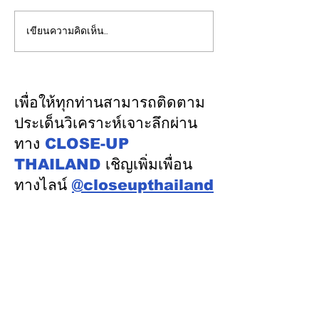
เขียนความคิดเห็น…
Sunday Analysis::ผลก
"ชัชชาติ"ยืนยัน
ระทบมาตรา 301 ต่อภาค
สำคัญกับการประ
ส่งออกไทย เสี่ยงส่งออก
กทม. มาโดยตลอ
ชะลอช่วงครึ่งปีหลัง
ขาดประชุม ยกเว
เพื่อให้ทุกท่านสามารถติดตาม
ภารกิจสำคัญจริง
ประเด็นวิเคราะห์เจาะลึกผ่าน
ทาง
CLOSE-UP
THAILAND
เชิญเพิ่มเพื่อน
ทางไลน์
@closeupthailand
หมวดข่าว
ข่าวเด่น
เศรษฐกิจ