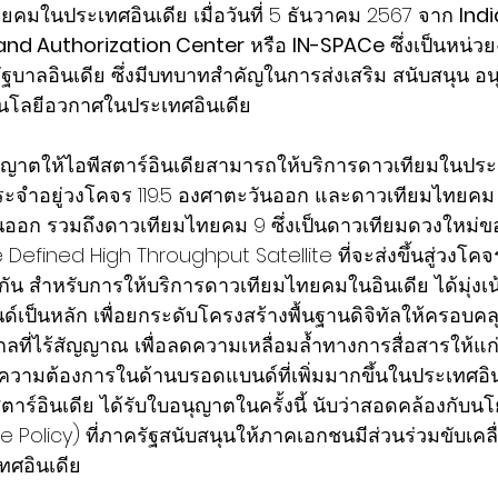
ยคมในประเทศอินเดีย เมื่อวันที่ 5 ธันวาคม 2567 จาก 
Indi
nd Authorization Center
 หรือ 
IN-SPACe
 ซึ่งเป็นหน่
บาลอินเดีย ซึ่งมีบทบาทสำคัญในการส่งเสริม สนับสนุน อ
นโลยีอวกาศในประเทศอินเดีย
้อนุญาตให้ไอพีสตาร์อินเดียสามารถให้บริการดาวเทียมในประ
ะจำอยู่วงโคจร 119.5 องศาตะวันออก และดาวเทียมไทยคม 
นออก รวมถึงดาวเทียมไทยคม 9 ซึ่งเป็นดาวเทียมดวงใหม่ขอ
Defined High Throughput Satellite ที่จะส่งขึ้นสู่วงโคจ
กัน สำหรับการให้บริการดาวเทียมไทยคมในอินเดีย ได้มุ่งเ
เป็นหลัก เพื่อยกระดับโครงสร้างพื้นฐานดิจิทัลให้ครอบคลุม 
ไกลที่ไร้สัญญาณ เพื่อลดความเหลื่อมล้ำทางการสื่อสารให้แ
ความต้องการในด้านบรอดแบนด์ที่เพิ่มมากขึ้นในประเทศอิน
ตาร์อินเดีย ได้รับใบอนุญาตในครั้งนี้ นับว่าสอดคล้องกั
ce Policy) ที่ภาครัฐสนับสนุนให้ภาคเอกชนมีส่วนร่วมขับเค
ศอินเดีย