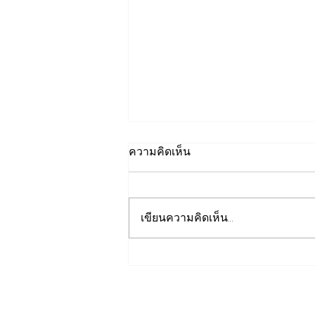
ความคิดเห็น
เขียนความคิดเห็น…
วว. ยกระดับคุณภาพ “บริการ
ภาคอุตสาหกรรม” ยืนหนึ่ง
มาตรฐานสากลขับเคลื่อนผู้