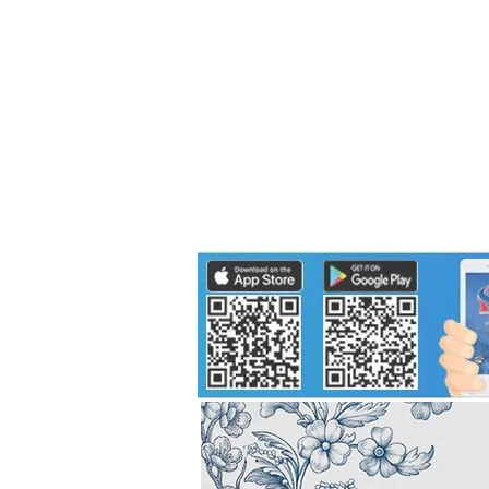
Politics
H-I-T-G
Knowledg
EEC
Eco Industrial Town-S