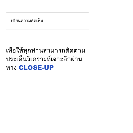
เขียนความคิดเห็น…
EGCO Group ตอกย้ำ
ปลัดมหาดไทยแ
ความเชื่อมั่นจากตลาดการ
ประชุม กสถ. เคา
เงิน รักษาอันดับเครดิต
รับรองยกเลิกบัญชี
“AA / Stable” 3 ปีต่อ
บัญชีสอบท้องถิ่
เพื่อให้ทุกท่านสามารถติดตาม
เนื่อง
คะแนนจริง
ประเด็นวิเคราะห์เจาะลึกผ่าน
ทาง
CLOSE-UP
THAILAND
เชิญเพิ่มเพื่อน
ทางไลน์
@closeupthailand
หมวดข่าว
ข่าวเด่น