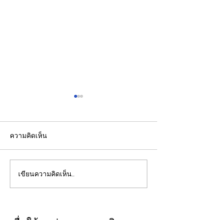
ความคิดเห็น
เขียนความคิดเห็น…
ปลัดมหาดไทยแถลงผล
"พิพัฒน์”ยกทีมลุ
ประชุม กสถ. เคาะมติ
ระบบรางมอสโก จ
รับรองยกเลิกบัญชีเดิม-ขึ้น
VNIIZHT ต่อย
บัญชีสอบท้องถิ่นใหม่ตาม
ไทย - รัสเซีย ดึ