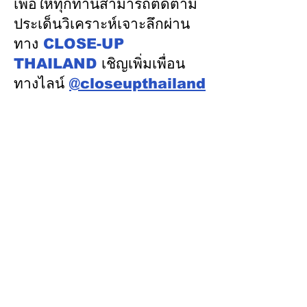
เพื่อให้ทุกท่านสามารถติดตาม
คะแนนจริง
รู้ “ความปลอดภัย
ประเด็นวิเคราะห์เจาะลึกผ่าน
พัฒนาคน” ปูทาง
ทาง
CLOSE-UP
อุตสาหกรรมระบ
THAILAND
เชิญเพิ่มเพื่อน
ทางไลน์
@closeupthailand
หมวดข่าว
ข่าวเด่น
เศรษฐกิจ
การเมือง
สังคม
ต่างประเทศ
ศิลปวัฒนธรรม-การศึกษา
พลังงาน สิ่งแวดล้อม