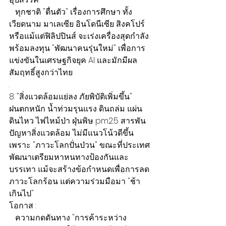
   ทุกชาติ "ตื่นตัว" เรื่องการศึกษา ทั้ง
เวียดนาม มาเลเซีย อินโดนีเซีย สิงคโปร์ 
หรือแม้แต่ฟิลิปปินส์ จะเร่งเครื่องสุดกำลัง 
พร้อมลงทุน "พัฒนาคนรุ่นใหม่" เพื่อการ
แข่งขันในเศรษฐกิจยุค AI และมักมีผล
สัมฤทธิ์สูงกว่าไทย
.
8. "สิ่งแวดล้อมแย่ลง ภัยพิบัติเพิ่มขึ้น"
ฝนตกหนัก น้ำท่วมรุนแรง ดินถล่ม แผ่น
ดินไหว ไฟไหม้ป่า ฝุ่นพิษ pm2.5 สารพัน
ปัญหาสิ่งแวดล้อม ไม่มีแนวโน้วดีขึ้น 
เพราะ "ภาวะโลกปั่นป่วน" ขณะที่ประเทศ
พัฒนาเตรียมหาหนทางป้องกันและ
บรรเทา แม้จะสร้างข้อกำหนดเพื่อการลด
ภาวะโลกร้อน แต่ความร่วมมือมา "ช้า
เกินไป"
โอกาส :
   ความกดดันทาง "การค้าระหว่าง