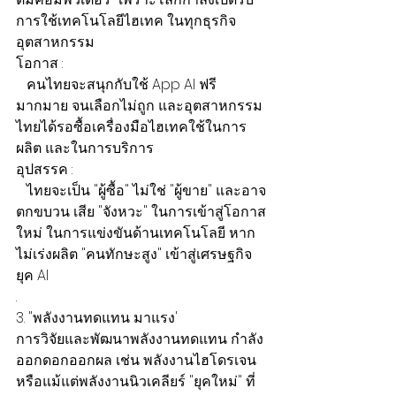
การใช้เทคโนโลยีไฮเทค ในทุกธุรกิจ
อุตสาหกรรม
โอกาส :
   คนไทยจะสนุกกับใช้ App AI ฟรี
มากมาย จนเลือกไม่ถูก และอุตสาหกรรม
ไทยได้รอซื้อเครื่องมือไฮเทคใช้ในการ
ผลิต และในการบริการ
อุปสรรค :
   ไทยจะเป็น "ผู้ซื้อ" ไม่ใช่ "ผู้ขาย" และอาจ
ตกขบวน เสีย "จังหวะ" ในการเข้าสู่โอกาส
ใหม่ ในการแข่งขันด้านเทคโนโลยี หาก
ไม่เร่งผลิต "คนทักษะสูง" เข้าสู่เศรษฐกิจ
ยุค AI
.
3. "พลังงานทดแทน มาแรง'
การวิจัยและพัฒนาพลังงานทดแทน กำลัง
ออกดอกออกผล เช่น พลังงานไฮโดรเจน 
หรือแม้แต่พลังงานนิวเคลียร์ "ยุคใหม่" ที่