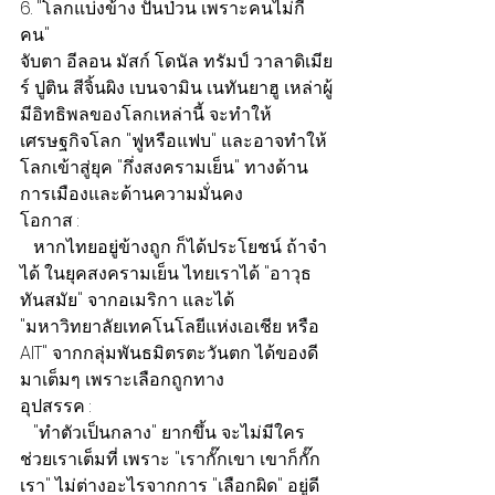
6. "โลกแบ่งข้าง ปั่นป่วน เพราะคนไม่กี่
คน"
จับตา อีลอน มัสก์ โดนัล ทรัมป์ วาลาดิเมีย
ร์ ปูติน สีจิ้นผิง เบนจามิน เนทันยาฮู เหล่าผู้
มีอิทธิพลของโลกเหล่านี้ จะทำให้
เศรษฐกิจโลก "ฟูหรือแฟบ" และอาจทำให้
โลกเข้าสู่ยุค "กึ่งสงครามเย็น" ทางด้าน
การเมืองและด้านความมั่นคง
โอกาส :
   หากไทยอยู่ข้างถูก ก็ได้ประโยชน์ ถ้าจำ
ได้ ในยุคสงครามเย็น ไทยเราได้ "อาวุธ
ทันสมัย" จากอเมริกา และได้ 
"มหาวิทยาลัยเทคโนโลยีแห่งเอเชีย หรือ 
AIT" จากกลุ่มพันธมิตรตะวันตก ได้ของดี
มาเต็มๆ เพราะเลือกถูกทาง
อุปสรรค :
   "ทำตัวเป็นกลาง" ยากขึ้น จะไม่มีใคร
ช่วยเราเต็มที่ เพราะ "เรากั๊กเขา เขาก็กั๊ก
เรา" ไม่ต่างอะไรจากการ "เลือกผิด" อยู่ดี 