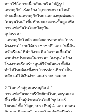
หากใช้โอกาสนี้ กลับมาเริ่ม "ปฎิรูป
เศรษฐกิจ" เร่งสร้าง "อุตสาหกรรมใหม่" 
ขับเคลื่อนเศรษฐกิจไทย และลงทุนพัฒนา 
"คนรุ่นใหม่" เพิ่มทักษะแรงงานขั้นสูง เพื่อ
การแข่งขันในโลกปัจจุบัน
อุปสรรค :
  เศรษฐกิจโตต่ำ จะส่งผลกระทบต่อ "การ
จ้างงาน" "รายได้ประชาชาติ" และ "หนี้สิน
ครัวเรือน" ที่น่ากังวล คือ "ความเชื่อมั่น" 
จากต่างประเทศในการมา "ลงทุน" สร้าง
โรงงานหรือสร้างศูนย์วิจัยพัฒนา ทั้งยัง
ทำให้ไทยต้องพึ่งพา "การท่องเที่ยว" เป็น
หลัก แม้ได้เงินง่าย แต่เปราะบางมาก
.
2. "โลกเข้าสู่ยุคเศรษฐกิจ AI "
การแข่งขันของบริษัทยักษ์ใหญ่จะรุนแรง
ขึ้น เพื่อเป็นผู้นำเทคโนโลยี "ซุปเปอร์
ไฮเทค" ทั้ง "ปัญญาประดิษฐ์ AI และ ควอน
ตัมคอมพิวเตอร์" เพราะโลกกำลังเปิดรับ 