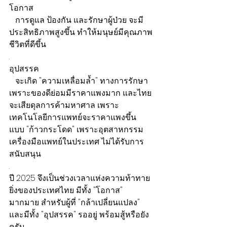
โอกาส
   การดูแล ป้องกัน และรักษาผู้ป่วย จะมี
ประสิทธิภาพสูงขึ้น ทำให้มนุษย์มีคุณภาพ
ชีวิตที่ดีขึ้น
.
อุปสรรค
   จะเกิด "ความเหลื่อมล้ำ" ทางการรักษา 
เพราะของดีย่อมมีราคาแพงมาก และไทย
จะเสียดุลการค้ามหาศาล เพราะ
เทคโนโลยีการแพทย์จะราคาแพงขึ้น
แบบ "ก้าวกระโดด" เพราะอุตสาหกรรม
เครื่องมือแพทย์ในประเทศ ไม่ได้รับการ
สนับสนุน
.
ปี 2025 จึงเป็นช่วงเวลาแห่งความท้าทาย
ยิ่งของประเทศไทย มีทั้ง "โอกาส" 
มากมาย สำหรับผู้ที่ "กล้าเปลี่ยนแปลง" 
และมีทั้ง "อุปสรรค" รออยู่ พร้อมสู้หรือยัง
ครับ