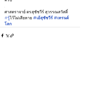
.
ศาสตราจาย์ ดร.สุชัชวีร์ สุวรรณสวัสดิ์
#ร
ู้ไว้ไม่เสียหาย
#เอ้สุชัชวีร์
#เทรนด์
โลก
โพสต์ล่าสุด