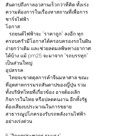
สันดาปถึงกาลอวสานเร็วกว่าที่คิด ทั้งเร่ง
ความต้องการในเรื่องหาสถานที่เพื่อการ
ชาร์จไฟฟ้า
โอกาส :
   รถยนต์ไฟฟ้าจะ "ราคาถูก" ลงอีก ทุก
ครอบครัวมีโอกาสได้ครอบครองรถในฝัน
ง่ายกว่าเดิม และช่วยลดมลพิษทางอากาศ
ได้บ้าง แม้ pm2.5 จะมาจาก "รถบรรทุก" 
เป็นส่วนใหญ่
อุปสรรค :
   ไทยจะขาดดุลการค้าจีนมหาศาล ขณะ
ที่อุตสาหกรรมรถสันดาปของญี่ปุ่น รวม
ทั้งบริษัทไทยที่เกี่ยวข้อง อาจต้องเลิก
กิจการในไทย หรือปลดคนงาน อีกทั้งรัฐ
ต้องเสียงบประมาณในการขยาย
สาธารณูปโภครองรับรถพลังงานไฟฟ้า
อย่างเร่งด่วน
.
5. "วิกฤตประชากร รุนแรง"