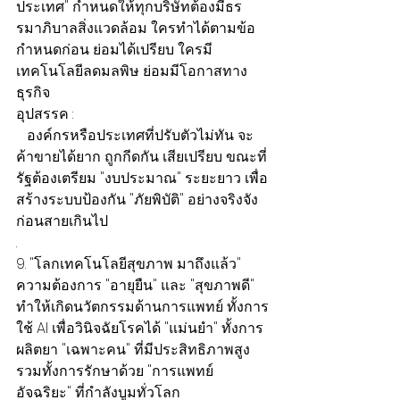
ประเทศ" กำหนดให้ทุกบริษัทต้องมีธร
รมาภิบาลสิ่งแวดล้อม ใครทำได้ตามข้อ
กำหนดก่อน ย่อมได้เปรียบ ใครมี
เทคโนโลยีลดมลพิษ ย่อมมีโอกาสทาง
ธุรกิจ
อุปสรรค :
   องค์กรหรือประเทศที่ปรับตัวไม่ทัน จะ
ค้าขายได้ยาก ถูกกีดกัน เสียเปรียบ ขณะที่
รัฐต้องเตรียม "งบประมาณ" ระยะยาว เพื่อ
สร้างระบบป้องกัน "ภัยพิบัติ" อย่างจริงจัง 
ก่อนสายเกินไป
.
9. "โลกเทคโนโลยีสุขภาพ มาถึงแล้ว"
ความต้องการ "อายุยืน" และ "สุขภาพดี" 
ทำให้เกิดนวัตกรรมด้านการแพทย์ ทั้งการ
ใช้ AI เพื่อวินิจฉัยโรคได้ "แม่นยำ" ทั้งการ
ผลิตยา "เฉพาะคน" ที่มีประสิทธิภาพสูง 
รวมทั้งการรักษาด้วย "การแพทย์
อัจฉริยะ" ที่กำลังบูมทั่วโลก