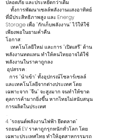
ปลอดภัย และประหยัดกว่าเดิม
    ทั้งการพัฒนาเซลล์พลังงานแสงอาทิตย์ 
ที่มีประสิทธิภาพสูง และ Energy 
Storage เพื่อ "กักเก็บพลังงาน" ไว้ให้ใช้
เพียงพอในยามค่ำคืน
โอกาส :
    เทคโนโลยีใหม่ และการ "เปิดเสรี" ด้าน
พลังงานทดแทน ทำให้คนไทยอาจได้ใช้
พลังงานในราคาถูกลง
 อุปสรรค :
   การ "นำเข้า" ทั้งอุปกรณ์โซลาร์เซลล์ 
และเทคโนโลยีจากต่างประเทศ โดย
เฉพาะจาก "จีน" จะสูงมาก จนทำให้ขาด
ดุลการค้ามากยิ่งขึ้น หากไทยไม่สนับสนุน
การผลิตในประเทศ
 .
4. "รถยนต์พลังงานไฟฟ้า ยึดตลาด"
รถยนต์ EV ราคาถูกรุกหนักทั่วโลก โดย
เฉพาะประเทศไทย ทำให้อุตสาหกรรมรถ