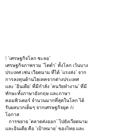
1. "เศรษฐกิจโลก ชะลอ"
เศรษฐกิจภาพรวม "โตต่ำ" ทั้งโลก เว้นบาง
ประเทศ เช่น เวียดนาม ที่ได้ "แรงส่ง" จาก
การลงทุนด้านไฮเทคจากต่างประเทศ 
และ "อินเดีย" ที่มีกำลัง "คนวัยทำงาน" ที่มี
ทักษะทั้งภาษาอังกฤษ และภาษา
คอมพิวเตอร์ จำนวนมากที่สุดในโลก ได้
รับผลบวกเต็มๆ จากเศรษฐกิจยุค AI
โอกาส :
   การขยาย "ตลาดส่งออก" ไปยังเวียดนาม
และอินเดีย คือ "เป้าหมาย" ของไทย และ