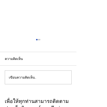
ความคิดเห็น
เขียนความคิดเห็น…
รองปลัดกระทรวงพลังงาน
EGCO Group ต
นำคณะผู้แทนไทยผลักดัน
ความเชื่อมั่นจา
ความร่วมมือด้านพลังงาน
เงิน รักษาอันดับ
ในเวทีประชุมหารือเชิง
“AA / Stable” 3
เพื่อให้ทุกท่านสามารถติดตาม
นโยบายด้านพลังงานไทย -
เนื่อง