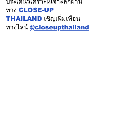
ประเด็นวิเคราะห์เจาะลึกผ่าน
ออสเตรเลีย ครั้งที่ 2 ณ
ทาง
CLOSE-UP
เมืองแคนเบอร์รา เครือรัฐ
THAILAND
เชิญเพิ่มเพื่อน
ออสเตรเลีย
ทางไลน์
@closeupthailand
หมวดข่าว
ข่าวเด่น
เศรษฐกิจ
การเมือง
สังคม
ต่างประเทศ
ศิลปวัฒนธรรม-การศึกษา
พลังงาน สิ่งแวดล้อม
อสังหาริมทรัพย์