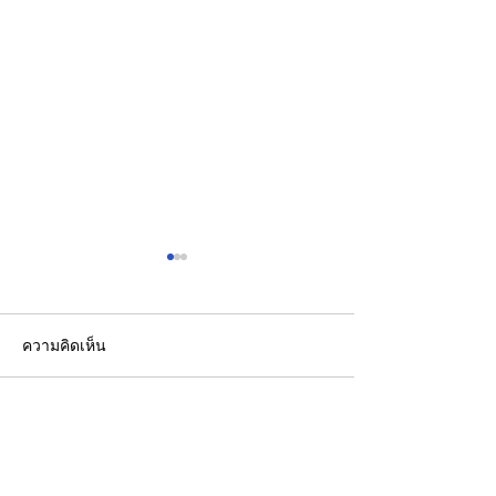
ความคิดเห็น
เขียนความคิดเห็น…
CFO กลุ่มดุสิตธานีแนะนัก
ชไนเดอร์ อิเล็คท
บัญชีรุ่นใหม่พัฒนาทักษะสู่
กับ AMD เปิดตัว