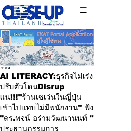
26 ก.พ.
AI LITERACY:ธุรกิจไม่เร่ง
ปรับตัวโดนDisrup
แน่!!!"ร้านเซเว่นในญี่ปุ่น
เข้าไปแทบไม่มีพนักงาน" ฟัง
"ดร.พจน์ อร่ามวัฒนานนท์ "
ประธานกรรมการ