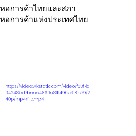
หอการค้าไทยและสภา
หอการค้าแห่งประเทศไทย
AI LITERACY:ธุรกิจไม่เร่งปรับตัว
โดนDisrup แน่!!!"ร้านเซเว่นในญี่ปุ่น
เข้าไปแทบไม่มีพนักงาน" ฟัง "ดร.พจน์ 
อร่ามวัฒนานนท์ " ประธานกรรมการ
หอการค้าไทยและสภาหอการค้าแห่ง
ประเทศไทย จากงานเสวนาวิชาการใน
หัวข้อ “รีเซ็ตเศรษฐกิจไทย: โอกาสสุดท้าย
หรือแค่รอบใหม่ของวงจรเดิม?”
https://video.wixstatic.com/video/f63f7b_
94248bd7beae4860a8fff496a3181c79/2
40p/mp4/file.mp4