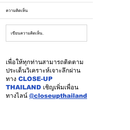
ความคิดเห็น
เขียนความคิดเห็น…
CFO กลุ่มดุสิตธานีแนะนัก
ชไนเดอร์ อิเล็คท
บัญชีรุ่นใหม่พัฒนาทักษะสู่
กับ AMD เปิดตัว
“คู่คิดทางธุรกิจ”
สถาปัตยกรรมอ้างอ
แรกบน
เพื่อให้ทุกท่านสามารถติดตาม
แพลตฟอร์ม “Hel
ประเด็นวิเคราะห์เจาะลึกผ่าน
การติดตั้งใช้งาน
ทาง
CLOSE-UP
Factory
THAILAND
เชิญเพิ่มเพื่อน
ทางไลน์
@closeupthailand
หมวดข่าว