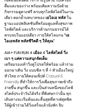
เช็คอินแลนด์มาร์ก ถ่ายรูปสวย รับเครื่อง
ดื่มและของว่าง พร้อมเติมความปังด้วย
กิจกรรมดูดวงฟรี ครบทุกไลฟ์สไตล์ในงาน
เดียว ตอกย้ำบทบาทของ 
เอไอเอ พลัส
 ใน
ฐานะแอปพลิเคชันที่พร้อมดูแลทั้งสุขภาพ 
ไลฟ์สไตล์ และบริการด้านกรมธรรม์ได้
ครบจบในแอปเดียว ภายใต้สโลแกน 
“เอ
ไอเอพลัส พลัสชีวิตดี ๆ ให้คุณ”
AIA+ FUN RUN 4 เมือง 4 ไลฟ์สไตล์ วิ่ง
เบา ๆ แต่ความสนุกจัดเต็ม
เตรียมรองเท้าวิ่งคู่โปรดให้พร้อม แล้วร่วม
ออกมาเดิน วิ่ง แบบชิล ๆ ที่ 4 หัวเมืองใหญ่
ทั่วไทย ภายใต้คอนเซ็ปต์ Casual & 
Friendly ที่ทำให้การวิ่งเพื่อสุขภาพเข้าถึง
ง่ายขึ้น สนุกขึ้น และเป็นส่วนหนึ่งของไลฟ์
สไตล์ประจำวันได้จริง ที่พิเศษกว่านั้น ทุก
เส้นทางจะเริ่มต้นและสิ้นสุดที่คาเฟ่สุดชิค 
ให้ผู้เข้าร่วมได้วิ่งเสร็จแล้วนั่งพัก จิบ