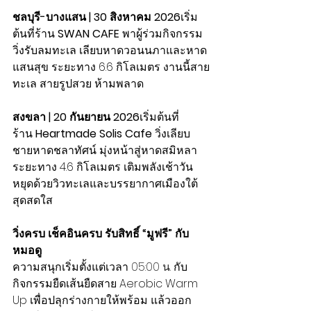
ชลบุรี-บางแสน | 30 สิงหาคม 2026
เริ่ม
ต้นที่ร้าน 
SWAN CAFE
 พาผู้ร่วมกิจกรรม
วิ่งรับลมทะเล เลียบหาดวอนนภาและหาด
แสนสุข ระยะทาง 6.6 กิโลเมตร งานนี้สาย
ทะเล สายรูปสวย ห้ามพลาด
สงขลา | 20 กันยายน 2026
เริ่มต้นที่
ร้าน 
Heartmade Solis Cafe
 วิ่งเลียบ
ชายหาดชลาทัศน์ มุ่งหน้าสู่หาดสมิหลา 
ระยะทาง 4.6 กิโลเมตร เติมพลังเช้าวัน
หยุดด้วยวิวทะเลและบรรยากาศเมืองใต้
สุดสดใส
วิ่งครบ เช็คอินครบ รับสิทธิ์ “มูฟรี” กับ
หมอดู
ความสนุกเริ่มตั้งแต่เวลา 
05:00 น. 
กับ
กิจกรรมยืดเส้นยืดสาย Aerobic Warm 
Up เพื่อปลุกร่างกายให้พร้อม แล้วออก