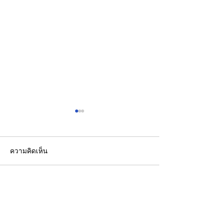
ความคิดเห็น
เขียนความคิดเห็น…
"พิพัฒน์”ยกทีมลุยดูงาน
วว. ยกระดับคุณ
ระบบรางมอสโก จับมือ
“บริการภาคอุต
VNIIZHT ต่อยอด MOU
ยืนหนึ่งมาตรฐา