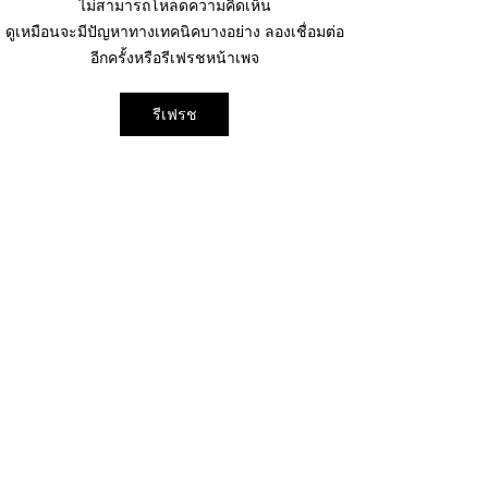
ไม่สามารถโหลดความคิดเห็น
รองปลัดกระทรวงพลังงาน
EGCO Group ต
ดูเหมือนจะมีปัญหาทางเทคนิคบางอย่าง ลองเชื่อมต่อ
อีกครั้งหรือรีเฟรชหน้าเพจ
นำคณะผู้แทนไทยผลักดัน
ความเชื่อมั่นจา
ความร่วมมือด้านพลังงาน
เงิน รักษาอันดับ
รีเฟรช
ในเวทีประชุมหารือเชิง
“AA / Stable” 3
นโยบายด้านพลังงานไทย -
เนื่อง
ออสเตรเลีย ครั้งที่ 2 ณ
เพื่อให้ทุกท่านสามารถติดตาม
เมืองแคนเบอร์รา เครือรัฐ
ประเด็นวิเคราะห์เจาะลึกผ่าน
ออสเตรเลีย
ทาง
CLOSE-UP
THAILAND
เชิญเพิ่มเพื่อน
ทางไลน์
@closeupthailand
หมวดข่าว
ข่าวเด่น