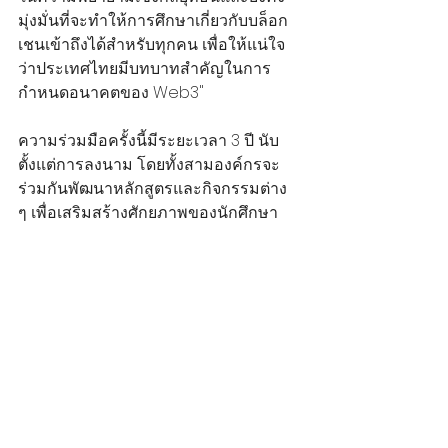
มุ่งมั่นที่จะทำให้การศึกษาเกี่ยวกับบล็อก
เชนเข้าถึงได้สำหรับทุกคน เพื่อให้แน่ใจ
ว่าประเทศไทยมีบทบาทสำคัญในการ
กำหนดอนาคตของ Web3"
ความร่วมมือครั้งนี้มีระยะเวลา 3 ปี นับ
ตั้งแต่การลงนาม โดยทั้งสามองค์กรจะ
ร่วมกันพัฒนาหลักสูตรและกิจกรรมต่าง 
ๆ เพื่อเสริมสร้างศักยภาพของนักศึกษา
และบุคลากรให้มีความรู้ด้านเทคโนโลยี
บล็อกเชนและสินทรัพย์ดิจิทัล สอดรับกับ
นโยบายของรัฐบาลในการมุ่งผลักดันให้
ประเทศไทยเป็นศูนย์กลาง Digital Asset 
Hub แห่งอาเซียน และ
จำนวนผู้ใช้งานใน
ตลาดสินทรัพย์ดิจิทัลในอาเซียนคาดว่าจะ
แตะ 108.79 ล้านคนภายในปี 2026