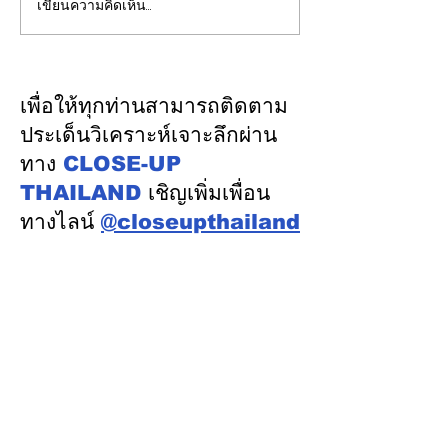
เขียนความคิดเห็น…
รองปลัดกระทรวงพลังงาน
EGCO Group ต
นำคณะผู้แทนไทยผลักดัน
ความเชื่อมั่นจา
ความร่วมมือด้านพลังงาน
เงิน รักษาอันดับ
ในเวทีประชุมหารือเชิง
“AA / Stable” 3
เพื่อให้ทุกท่านสามารถติดตาม
นโยบายด้านพลังงานไทย -
เนื่อง
ประเด็นวิเคราะห์เจาะลึกผ่าน
ออสเตรเลีย ครั้งที่ 2 ณ
ทาง
CLOSE-UP
เมืองแคนเบอร์รา เครือรัฐ
THAILAND
เชิญเพิ่มเพื่อน
ออสเตรเลีย
ทางไลน์
@closeupthailand
หมวดข่าว
ข่าวเด่น
เศรษฐกิจ
การเมือง
สังคม