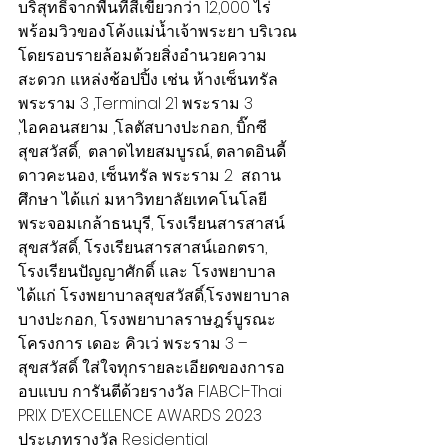
บริสุทธิ์จากพื้นที่สีเขียวกว่า 12,000 ไร่ 
พร้อมวิวของโค้งแม่น้ำเจ้าพระยา บริเวณ
โดยรอบรายล้อมด้วยสิ่งอำนวยความ
สะดวก แหล่งช้อปปิ้ง เช่น ห้างเซ็นทรัล 
พระราม 3 ,Terminal 21 พระราม 3 
,ไอคอนสยาม ,โลตัสบางปะกอก, บิ๊กซี
สุขสวัสดิ์,  ตลาดไทยสมบูรณ์, ตลาดอินดี้ 
ดาวคะนอง, เซ็นทรัล พระราม 2  สถาน
ศึกษา ได้แก่ มหาวิทยาลัยเทคโนโลยี
พระจอมเกล้าธนบุรี, โรงเรียนสารสาสน์
สุขสวัสดิ์, โรงเรียนสารสาสน์เอกตรา, 
โรงเรียนปัญญาศักดิ์ และ โรงพยาบาล 
ได้แก่ โรงพยาบาลสุขสวัสดิ์,โรงพยาบาล
บางปะกอก, โรงพยาบาลราษฎร์บูรณะ
โครงการ เดอะ คิวเว่ พระราม 3 – 
สุขสวัสดิ์ ใส่ใจทุกรายละเอียดของการอ
อบแบบ การันตีด้วยรางวัล FIABCI-Thai 
PRIX D’EXCELLENCE AWARDS 2023 
ประเภทรางวัล Residential 