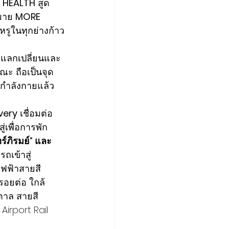
 HEALTH
 สูด
มาย 
MORE 
บหรูในทุกย่างก้าว
อมแลกเปลี่ยนและ
ณะ ถือเป็นจุด
กกำลังกายแล้ว 
very
 เชื่อมต่อ
ู่เพื่อการพัก
์ภิรมย์” และ 
ถเข้าสู่
ถไฟฟ้าสายสี
รอยต่อ ใกล้ 
ตาล สายสี
Airport Rail 