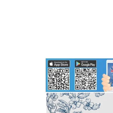
Politics
H-I-T-G
Knowledg
EEC
Eco Industrial Town-S