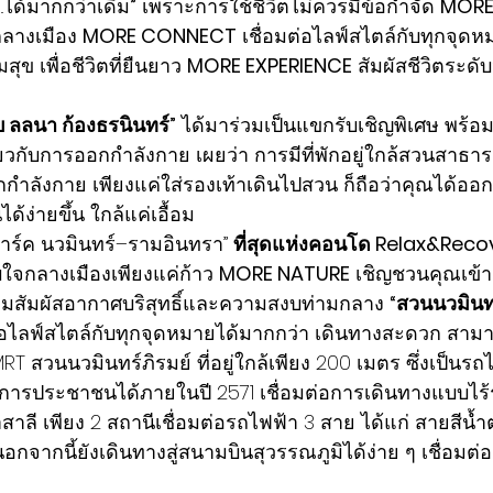
ต..ได้มากกว่าเดิม
”
 เพราะการใช้ชีวิตไม่ควรมีข้อกำจัด 
MORE
ลางเมือง 
MORE CONNECT
 เชื่อมต่อไลฟ์สไตล์กับทุกจุดห
มสุข เพื่อชีวิตที่ยืนยาว 
MORE EXPERIENCE
 สัมผัสชีวิตระดั
บ ลลนา ก้องธรนินทร์”
 ได้มาร่วมเป็นแขกรับเชิญพิเศษ พร้
ยวกับการออกกำลังกาย เผยว่า การมีที่พักอยู่ใกล้สวนสาธาร
อกกำลังกาย เพียงแค่ใส่รองเท้าเดินไปสวน ก็ถือว่าคุณได้ออ
ด้ง่ายขึ้น ใกล้แค่เอื้อม
ลพาร์ค นวมินทร์–รามอินทรา” 
ที่สุดแห่งคอนโด Relax&Reco
บใจกลางเมืองเพียงแค่ก้าว 
MORE NATURE
 เชิญชวนคุณเข้าส
้อมสัมผัสอากาศบริสุทธิ์และความสงบท่ามกลาง 
“สวนนวมินทร
ต่อไลฟ์สไตล์กับทุกจุดหมายได้มากกว่า เดินทางสะดวก สามาร
RT สวนนวมินทร์ภิรมย์ ที่อยู่ใกล้เพียง 200 เมตร ซึ่งเป็นร
บริการประชาชนได้ภายในปี 2571 เชื่อมต่อการเดินทางแบบไร้
ลี เพียง 2 สถานีเชื่อมต่อรถไฟฟ้า 3 สาย ได้แก่ สายสีน้ำ
กจากนี้ยังเดินทางสู่สนามบินสุวรรณภูมิได้ง่าย ๆ เชื่อมต่อ 