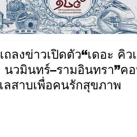
ลงข่าวเปิดตัว“เดอะ คิวเว
ค นวมินทร์–รามอินทรา”ค
เลสาบเพื่อคนรักสุขภาพ