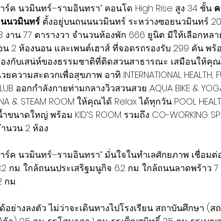
ลพาร์ค นวมินทร์–รามอินทรา” คอนโด High Rise สูง 34 ชั้น 
ค
านนวมินทร์
 ตั้งอยู่บนถนนนวมินทร์ ระหว่างซอยนวมินทร์ 20 กั
 งาน 77 ตารางวา จำนวนห้องพัก 666 ยูนิต มีให้เลือกหลา
นอน 2 ห้องนอน และเพนต์เฮาส์ ที่จอดรถรองรับ 299 คัน พร้
งกับเสน่ห์ของธรรมชาติที่ติดสวนสาธารณะ เสมือนให้คุณ
อำนวยความสะดวกเพื่อสุขภาพ อาทิ INTERNATIONAL HEALTH, F
UB ออกกำลังกายท่ามกลางวิวสวนสวย AQUA BIKE & YOGA 
A & STEAM ROOM ให้คุณได้ Relax ได้ทุกวัน POOL HEALTH 
น้ำขนาดใหญ่ พร้อม KID’S ROOM รวมถึง CO-WORKING SP
ำนวน 2 ห้อง
ลพาร์ค นวมินทร์–รามอินทรา” มั่นใจในทำเลศักยภาพ เชื่อมต
 กม. ใกล้ถนนประเสริฐมนูกิจ 6.2 กม. ใกล้ถนนลาดพร้าว 7
 กม.
ได้อย่างลงตัว ไม่ว่าจะเดินทางไปโรงเรียน สถาบันศึกษา (ส