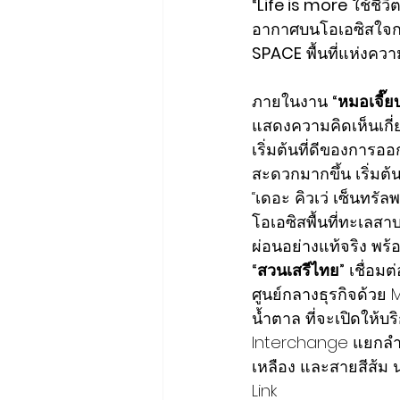
“Life is more
 ใช้ชีวิ
อากาศบนโอเอซิสใจก
SPACE
 พื้นที่แห่งควา
ภายในงาน 
“หมอเจี๊ย
แสดงความคิดเห็นเกี่
เริ่มต้นที่ดีของการอ
สะดวกมากขึ้น เริ่มต้นไ
“เดอะ คิวเว่ เซ็นทรั
โอเอซิสพื้นที่ทะเลสา
ผ่อนอย่างแท้จริง พร
“สวนเสรีไทย”
 เชื่อม
ศูนย์กลางธุรกิจด้วย M
น้ำตาล ที่จะเปิดให้
Interchange แยกลำสา
เหลือง และสายสีส้ม นอ
Link