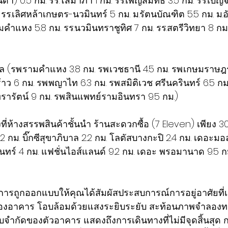
้า) 0.5 กม. รร.โสมาภา 1 กม. รร.เพ็ญสมิทธิ์ 3.5 กม. รร.เบญจ
รร.เลิศหล้าเกษตร-นวมินทร์ 5 กม. ม.รัตนบัณฑิต 5.5 กม. ม.อ
มคำแหง 5.8 กม. รร.นวมินทราชูทิศ 7 กม. รร.สตรีวิทยา 8 กม
(รพ.รามคำแหง 3.8 กม. รพ.เวชธานี 4.5 กม. รพ.เกษมราษฎร์
าว 6 กม. รพ.พญาไท 6.3 กม. รพ.สมิติเวช ศรีนครินทร์ 6.5 กม.
ทรารัตน์ 9 กม. รพ.สินแพทย์รามอินทรา 9.5 กม.)
ที่ห้างสรรพสินค้าชั้นนำ ร้านสะดวกซื้อ (7 Eleven) เพียง 30
2 กม. บิ๊กซีสุขาภิบาล 2.2 กม. โลตัสบางกะปิ 2.4 กม. เดอะมอ
นทร์ 4 กม. แฟชั่นไอส์แลนด์ 9.2 กม. เดอะ พรอมานาด 9.5 กม.
การถูกออกแบบให้คุณได้สัมผัสประสบการณ์การอยู่อาศัยที่
องอาคาร โอบล้อมด้วยแสงระยิบระยับ สะท้อนภาพจำลองทางช
จำกัดของตัวอาคาร แสดงถึงการเดินทางที่ไม่มีจุดสิ้นสุ