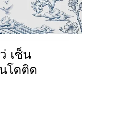
่ เซ็น
อนโดติด