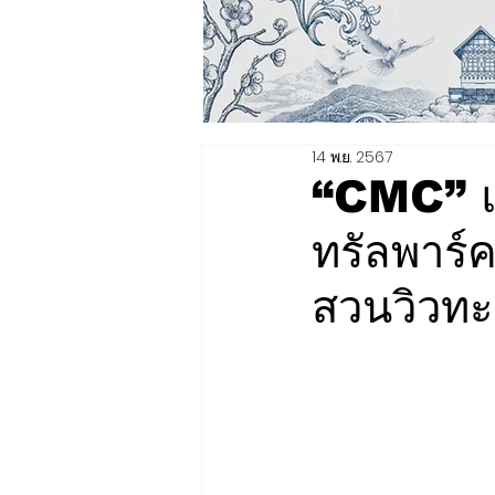
14 พ.ย. 2567
“CMC” แถ
ทรัลพาร์
สวนวิวทะ