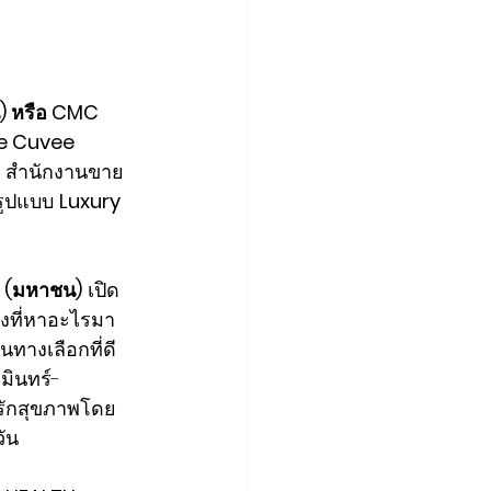
น) หรือ CMC
he Cuvee 
ณ สำนักงานขาย
รูปแบบ 
Luxury 
ด (มหาชน)
 เปิด
่งที่หาอะไรมา
ทางเลือกที่ดี
มินทร์-
คนรักสุขภาพโดย
ัน