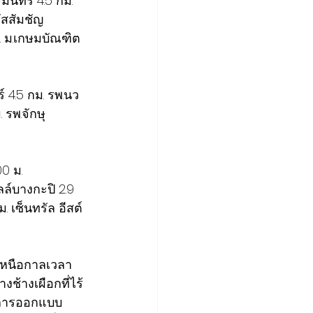
มินทร์ 4.5 กม. 
ัสสัมชัญ
. ม.เกษมบัณฑิต 
 4.5 กม. รพ.นว
 รพ.จักษุ
0 ม. 
ลล์บางกะปิ 2.9 
 เซ็นทรัล อีสต์
เหนือกาลเวลา 
้างเผือกที่ไร้
ด การออกแบบ