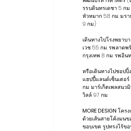
พัฒนบริหารศาสตร์ (นิด
รร.บดินทรเดชา 5 กม. 
หัวหมาก 5.8 กม. ม.รา
9 กม.)
เดินทางไปโรงพยาบาล 
เวช 5.5 กม. รพ.ลาดพร้
กรุงเทพ 8 กม. รพ.อิน
หรือเดินทางไปชอปปิ้ง
แฮปปี้แลนด์เซ็นเตอร์ 
กม. มาร์เก็ตเพลสนวมิ
วิลล์ 9.7 กม.
MORE DESIGN
 โครง
ด้วยเส้นสายโค้งมนข
ขอบเขต รูปทรงไร้ขอบ