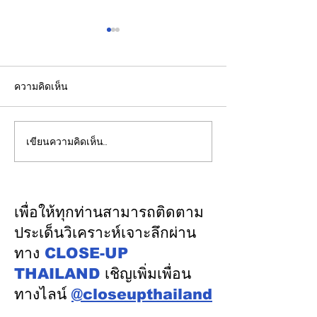
ความคิดเห็น
เขียนความคิดเห็น…
รองปลัดกระทรวงพลังงาน
EGCO Group ต
นำคณะผู้แทนไทยผลักดัน
ความเชื่อมั่นจา
ความร่วมมือด้านพลังงาน
เงิน รักษาอันดับ
ในเวทีประชุมหารือเชิง
“AA / Stable” 3
เพื่อให้ทุกท่านสามารถติดตาม
นโยบายด้านพลังงานไทย -
เนื่อง
ประเด็นวิเคราะห์เจาะลึกผ่าน
ออสเตรเลีย ครั้งที่ 2 ณ
ทาง
CLOSE-UP
เมืองแคนเบอร์รา เครือรัฐ
THAILAND
เชิญเพิ่มเพื่อน
ออสเตรเลีย
ทางไลน์
@closeupthailand